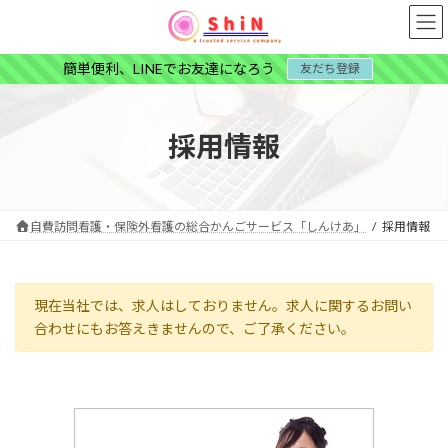
コ
ナ
ン
ビ
テ
ゲ
簡単便利、LINEでお友達になろう
友だち登録
ン
ー
ツ
シ
へ
ョ
ス
ン
採用情報
キ
に
ッ
移
プ
動
自費訪問看護・保険外看護の総合かんごサービス「しんけあ」
採用情報
現在当社では、求人はしておりません。求人に関するお問い
合わせにもお答えきませんので、ご了承ください。