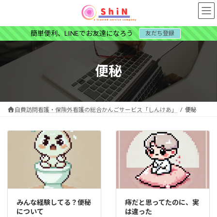
コ
ナ
ン
ビ
テ
ゲ
簡単便利、LINEでお友達になろう
友だち登録
ン
ー
ツ
シ
へ
ョ
ス
ン
便秘
キ
に
ッ
移
プ
動
自費訪問看護・保険外看護の総合かんごサービス「しんけあ」
便秘
みんな経験してる？便秘
痔だと思ってたのに、実
について
は違った