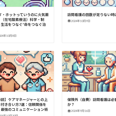
OT・ホットっていうのに火気厳
訪問看護の回数が足りない時
？（在宅酸素療法）科学・制
2024年10月9日
・生活をつなぐ“命をつなぐ治
024年10月8日
必読】ケアマネージャーとの上
保険外（自費）訪問看護は必
な付き合い方7選：信頼関係を
か？
く最強のコミュニケーション術
2024年9月16日
024年10月30日