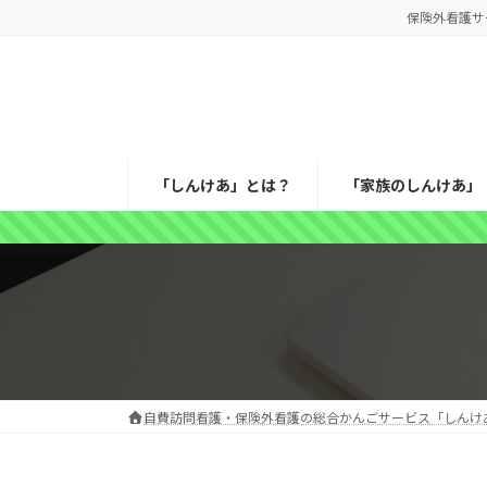
コ
ナ
保険外看護サ
ン
ビ
テ
ゲ
ン
ー
ツ
シ
へ
ョ
ス
ン
「しんけあ」とは？
「家族のしんけあ」
キ
に
ッ
移
プ
動
自費訪問看護・保険外看護の総合かんごサービス「しんけ