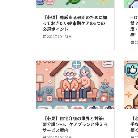
【必須】尊厳ある最期のために知
H
っておきたい終末期ケアの5つの
禁
必須ポイント
度
療”
2024年10月31日
2
【必見】自宅介護の限界と対策:
【
要介護1～5、ケアプランと使える
手
サービス案内
築
2024年10月25日
2