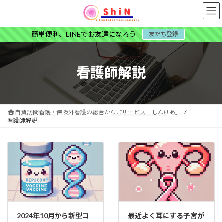
コ
ナ
ン
ビ
テ
ゲ
簡単便利、LINEでお友達になろう
友だち登録
ン
ー
ツ
シ
へ
ョ
ス
ン
看護師解説
キ
に
ッ
移
プ
動
自費訪問看護・保険外看護の総合かんごサービス「しんけあ」
看護師解説
2024年10月から新型コ
最近よく耳にする子宮が