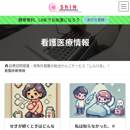
コ
ナ
ン
ビ
テ
ゲ
簡単便利、LINEでお友達になろう
友だち登録
ン
ー
ツ
シ
へ
ョ
ス
ン
看護医療情報
キ
に
ッ
移
プ
動
自費訪問看護・保険外看護の総合かんごサービス「しんけあ」
看護医療情報
せきが続くときはどんな
私は知らなかった、＃