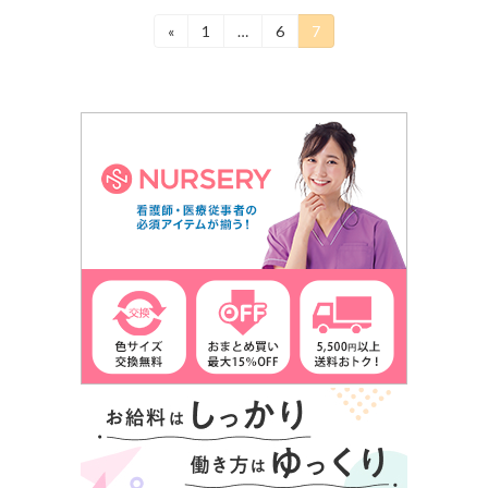
投
«
1
…
6
7
固
固
固
定
定
定
稿
ペ
ペ
ペ
ー
ー
ー
の
ジ
ジ
ジ
ペ
ー
ジ
送
り