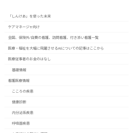
「しんけあ」を使った未来
ケアマネージャ向け
全国、保険外/自費の看護、訪問看護、付き添い看護一覧
医療・福祉を大幅に飛躍させるAIについての記事はここから
医療従事者のお金のはなし
基礎情報
看護医療情報
こころの疾患
健康診断
内分泌系疾患
呼吸器疾患