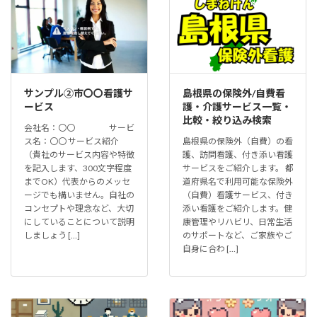
サンプル②市〇〇看護サ
島根県の保険外/自費看
ービス
護・介護サービス一覧・
比較・絞り込み検索
会社名：〇〇 サービ
ス名：〇〇 サービス紹介
島根県の保険外（自費）の看
（貴社のサービス内容や特徴
護、訪問看護、付き添い看護
を記入します、300文字程度
サービスをご紹介します。 都
までOK）代表からのメッセ
道府県名で利用可能な保険外
ージでも構いません。自社の
（自費）看護サービス、付き
コンセプトや理念など、大切
添い看護をご紹介します。健
にしていることについて説明
康管理やリハビリ、日常生活
しましょう […]
のサポートなど、ご家族やご
自身に合わ […]