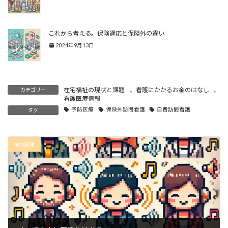
これから考える。保険適応と保険外の違い
2024年9月13日
在宅福祉の現状と課題
、
看護にかかるお金のはなし
、
カテゴリー
看護医療情報
予防医療
保険外訪問看護
自費訪問看護
タグ
前の記事