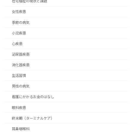
在宅福祉の現状と課題
女性疾患
季節の病気
小児疾患
心疾患
泌尿器疾患
消化器疾患
生活習慣
男性の病気
看護にかかるお金のはなし
眼科疾患
終末期（ターミナルケア）
耳鼻咽喉科