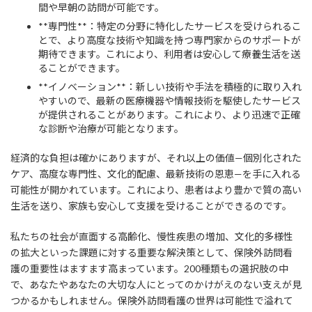
間や早朝の訪問が可能です。
**専門性**：特定の分野に特化したサービスを受けられるこ
とで、より高度な技術や知識を持つ専門家からのサポートが
期待できます。これにより、利用者は安心して療養生活を送
ることができます。
**イノベーション**：新しい技術や手法を積極的に取り入れ
やすいので、最新の医療機器や情報技術を駆使したサービス
が提供されることがあります。これにより、より迅速で正確
な診断や治療が可能となります。
経済的な負担は確かにありますが、それ以上の価値—個別化された
ケア、高度な専門性、文化的配慮、最新技術の恩恵—を手に入れる
可能性が開かれています。これにより、患者はより豊かで質の高い
生活を送り、家族も安心して支援を受けることができるのです。
私たちの社会が直面する高齢化、慢性疾患の増加、文化的多様性
の拡大といった課題に対する重要な解決策として、保険外訪問看
護の重要性はますます高まっています。200種類もの選択肢の中
で、あなたやあなたの大切な人にとってのかけがえのない支えが見
つかるかもしれません。保険外訪問看護の世界は可能性で溢れて