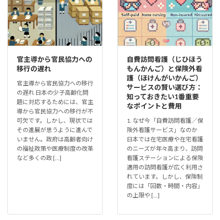
官主導から官民協力への
自費訪問看護（じひほう
移行の遅れ
もんかんご）と保険外看
護（ほけんがいかんご）
官主導から官民協力への移行
サービスの賢い選び方：
の遅れ 日本の少子高齢化問
知っておきたい1番重要
題に対応するためには、官主
なポイントと費用
導から官民協力への移行が不
可欠です。しかし、現状では
1. なぜ今「自費訪問看護／保
その進展が思うように進んで
険外看護サービス」なのか
いません。政府は高齢者向け
日本では在宅医療や在宅看護
の福祉政策や医療制度の改革
のニーズが年々高まり、訪問
など多くの政 […]
看護ステーションによる保険
適用の訪問看護が広く利用さ
れています。しかし、保険制
度には「回数・時間・内容」
の上限や […]