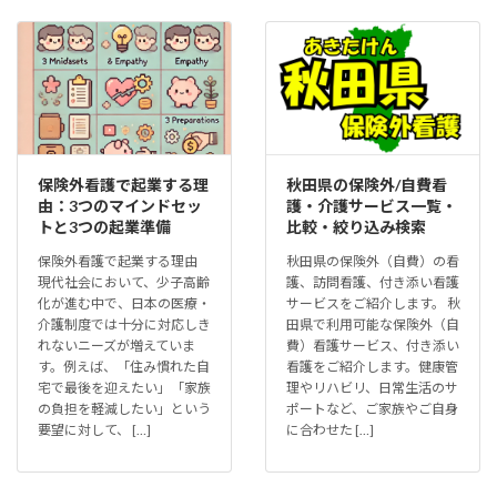
保険外看護で起業する理
秋田県の保険外/自費看
由：3つのマインドセッ
護・介護サービス一覧・
トと3つの起業準備
比較・絞り込み検索
保険外看護で起業する理由
秋田県の保険外（自費）の看
現代社会において、少子高齢
護、訪問看護、付き添い看護
化が進む中で、日本の医療・
サービスをご紹介します。 秋
介護制度では十分に対応しき
田県で利用可能な保険外（自
れないニーズが増えていま
費）看護サービス、付き添い
す。例えば、「住み慣れた自
看護をご紹介します。健康管
宅で最後を迎えたい」「家族
理やリハビリ、日常生活のサ
の負担を軽減したい」という
ポートなど、ご家族やご自身
要望に対して、 […]
に合わせた […]