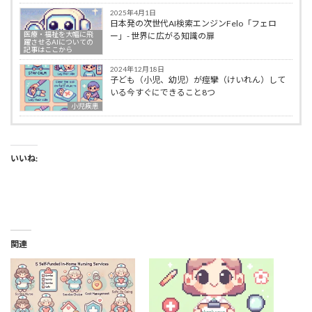
2025年4月1日
日本発の次世代AI検索エンジンFelo「フェロ
医療・福祉を大幅に飛
ー」- 世界に広がる知識の扉
躍させるAIについての
記事はここから
2024年12月18日
子ども（小児、幼児）が痙攣（けいれん）して
いる今すぐにできること8つ
小児疾患
いいね:
関連