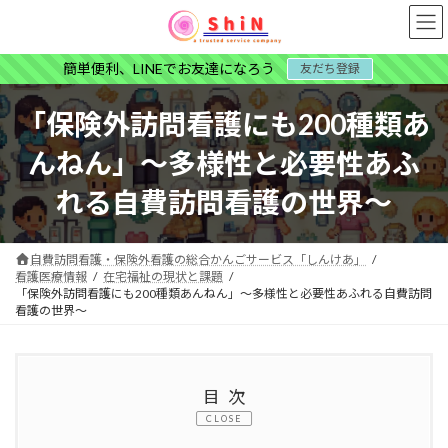
コ
ナ
ン
ビ
テ
ゲ
簡単便利、LINEでお友達になろう
友だち登録
ン
ー
ツ
シ
へ
ョ
「保険外訪問看護にも200種類あ
ス
ン
キ
に
んねん」～多様性と必要性あふ
ッ
移
プ
動
れる自費訪問看護の世界～
自費訪問看護・保険外看護の総合かんごサービス「しんけあ」
看護医療情報
在宅福祉の現状と課題
「保険外訪問看護にも200種類あんねん」～多様性と必要性あふれる自費訪問
看護の世界～
目次
CLOSE