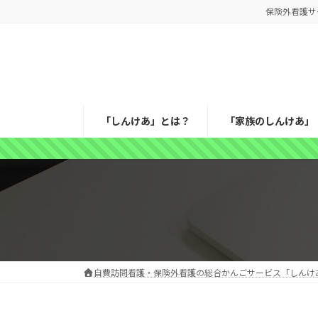
コ
ナ
保険外看護サ
ン
ビ
テ
ゲ
ン
ー
ツ
シ
へ
ョ
ス
ン
「しんけあ」とは？
「家族のしんけあ」
キ
に
ッ
移
プ
動
自費訪問看護・保険外看護の総合かんごサービス「しんけ