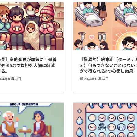
必見】家族全員が病気に！最善
【驚異的】終末期（ターミナ
対処法5選で負担を大幅に軽減
ア）何もできないことはない
きる。
グで得られる4つの癒し効果
024年10月23日
2024年10月24日