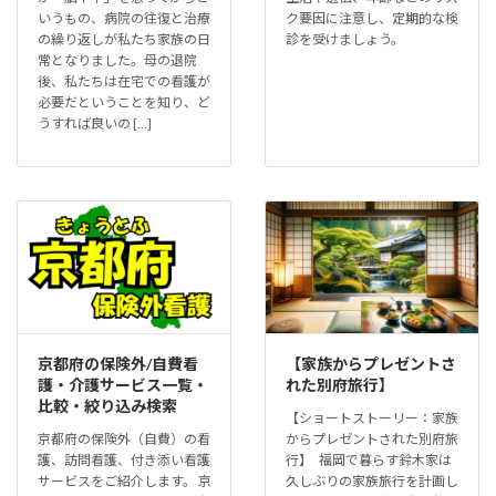
いうもの、病院の往復と治療
ク要因に注意し、定期的な検
の繰り返しが私たち家族の日
診を受けましょう。
常となりました。母の退院
後、私たちは在宅での看護が
必要だということを知り、ど
うすれば良いの […]
京都府の保険外/自費看
【家族からプレゼントさ
護・介護サービス一覧・
れた別府旅行】
比較・絞り込み検索
【ショートストーリー：家族
京都府の保険外（自費）の看
からプレゼントされた別府旅
護、訪問看護、付き添い看護
行】 福岡で暮らす鈴木家は
サービスをご紹介します。 京
久しぶりの家族旅行を計画し