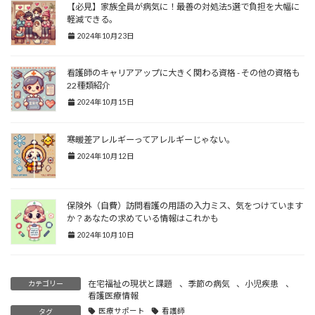
【必見】家族全員が病気に！最善の対処法5選で負担を大幅に
軽減できる。
2024年10月23日
看護師のキャリアアップに大きく関わる資格 - その他の資格も
22種類紹介
2024年10月15日
寒暖差アレルギーってアレルギーじゃない。
2024年10月12日
保険外（自費）訪問看護の用語の入力ミス、気をつけています
か？あなたの求めている情報はこれかも
2024年10月10日
在宅福祉の現状と課題
、
季節の病気
、
小児疾患
、
カテゴリー
看護医療情報
医療サポート
看護師
タグ