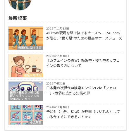
最新記事
2025年11月15日
42 kmの現場を駆け抜けるナースへ——Saucony
が贈る、“働く足”のための最高のナースシューズ
看護師に関する事
2025年11月10日
【カフェインの真実】妊娠中・授乳中のカフェ
インの取り方について
看護医療情報
2025年4月1日
日本発の次世代AI検索エンジンFelo「フェロ
医療・福祉を大幅に飛
ー」- 世界に広がる知識の扉
躍させるAIについての
記事はここから
2024年12月18日
子ども（小児、幼児）が痙攣（けいれん）して
いる今すぐにできること8つ
小児疾患