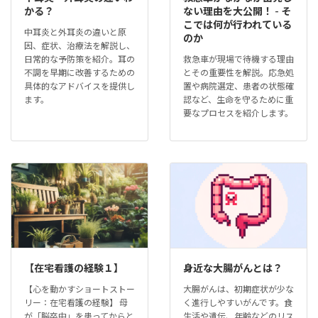
かる？
ない理由を大公開！ - そ
こでは何が行われている
中耳炎と外耳炎の違いと原
のか
因、症状、治療法を解説し、
日常的な予防策を紹介。耳の
救急車が現場で待機する理由
不調を早期に改善するための
とその重要性を解説。応急処
具体的なアドバイスを提供し
置や病院選定、患者の状態確
ます。
認など、生命を守るために重
要なプロセスを紹介します。
【在宅看護の経験１】
身近な大腸がんとは？
【心を動かすショートストー
大腸がんは、初期症状が少な
リー：在宅看護の経験】 母
く進行しやすいがんです。食
が「脳卒中」を患ってからと
生活や遺伝、年齢などのリス