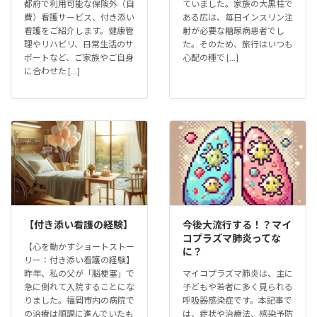
都府で利用可能な保険外（自
ていました。家族の大黒柱で
費）看護サービス、付き添い
ある広は、毎日インスリン注
看護をご紹介します。健康管
射が必要な糖尿病患者でし
理やリハビリ、日常生活のサ
た。そのため、旅行はいつも
ポートなど、ご家族やご自身
心配の種で […]
に合わせた […]
【付き添い看護の経験】
今後大流行する！？マイ
コプラズマ肺炎ってな
【心を動かすショートストー
に？
リー：付き添い看護の経験】
昨年、私の父が「脳梗塞」で
マイコプラズマ肺炎は、主に
急に倒れて入院することにな
子どもや若者に多く見られる
りました。福岡市内の病院で
呼吸器感染症です。本記事で
の治療は順調に進んでいたも
は、症状や治療法、感染予防