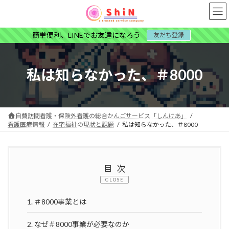
コ
ナ
ン
ビ
テ
ゲ
簡単便利、LINEでお友達になろう
友だち登録
ン
ー
ツ
シ
へ
ョ
ス
ン
私は知らなかった、＃8000
キ
に
ッ
移
プ
動
自費訪問看護・保険外看護の総合かんごサービス「しんけあ」
看護医療情報
在宅福祉の現状と課題
私は知らなかった、＃8000
目次
CLOSE
1.
＃8000事業とは
2.
なぜ＃8000事業が必要なのか