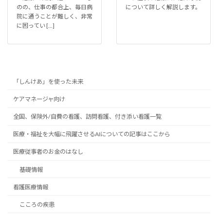
のの、仕事の都合上、毎日病
について詳しく解説します。
院に通うことが難しく、非常
に困ってい […]
「しんけあ」を使った未来
ケアマネージャ向け
全国、保険外/自費の看護、訪問看護、付き添い看護一覧
医療・福祉を大幅に飛躍させるAIについての記事はここから
医療従事者のお金のはなし
基礎情報
看護医療情報
こころの疾患