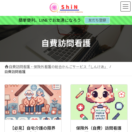
コ
ナ
ン
ビ
テ
ゲ
簡単便利、LINEでお友達になろう
友だち登録
ン
ー
ツ
シ
へ
ョ
ス
ン
自費訪問看護
キ
に
ッ
移
プ
動
自費訪問看護・保険外看護の総合かんごサービス「しんけあ」
自費訪問看護
【必見】自宅介護の限界
保険外（自費）訪問看護