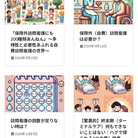
「保険外訪問看護にも
保険外（自費）訪問看護
200種類あんねん」～多
は必要か？
様性と必要性あふれる自
2024年9月16日
費訪問看護の世界～
2024年9月20日
訪問看護の回数が足りな
【驚異的】終末期（ター
い時は？
ミナルケア）何もできな
いことはない：ハグで得
2024年10月9日