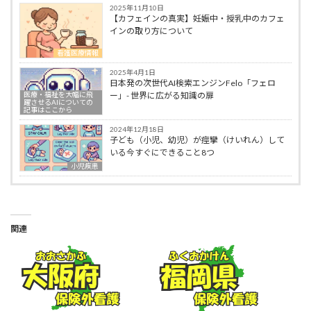
2025年11月10日
【カフェインの真実】妊娠中・授乳中のカフェ
インの取り方について
看護医療情報
2025年4月1日
日本発の次世代AI検索エンジンFelo「フェロ
医療・福祉を大幅に飛
ー」- 世界に広がる知識の扉
躍させるAIについての
記事はここから
2024年12月18日
子ども（小児、幼児）が痙攣（けいれん）して
いる今すぐにできること8つ
小児疾患
関連