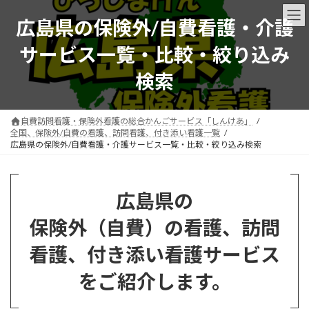
コ
ナ
ン
ビ
広島県の保険外/自費看護・介護
テ
ゲ
ン
ー
サービス一覧・比較・絞り込み
ツ
シ
へ
ョ
検索
ス
ン
キ
に
ッ
移
自費訪問看護・保険外看護の総合かんごサービス「しんけあ」
プ
動
全国、保険外/自費の看護、訪問看護、付き添い看護一覧
広島県の保険外/自費看護・介護サービス一覧・比較・絞り込み検索
広島県の
保険外（自費）の看護、訪問
看護、付き添い看護サービス
をご紹介します。