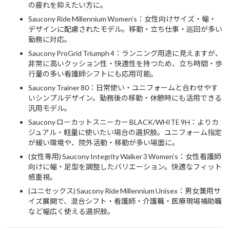
の疲れを抑えたい方に。
Saucony Ride Millennium Women’s：女性向けサイズ・幅・
デザインに配慮されたモデル。移動・立ち仕事・巡回が多い
勤務に対応。
Saucony ProGrid Triumph 4：ランニング用途に見えますが、
非常に高いクッション性・快適性を持つため、立ち時間・歩
行量の多い看護師シフトにも応用可能。
Saucony Trainer 80：日常使い・ユニフォームと合わせやす
いシンプルデザイン。勤務後の移動・休憩時にも活用できる
汎用モデル。
Saucony ローカットスニーカー BLACK/WHITE 9H：よりカ
ジュアル・軽量に使いたい場合の選択肢。ユニフォーム指定
が緩い環境や、院外活動・移動が多い場面に。
(女性専用) Saucony Integrity Walker 3 Women’s：女性看護師
向けに幅・足型を調整したバリエーション。快適なフィット
感重視。
(ユニセックス) Saucony Ride Millennium Unisex：男女兼用サ
イズ展開で、混合シフト・看護師・介護職・医療現場補助職
など幅広く使える選択肢。