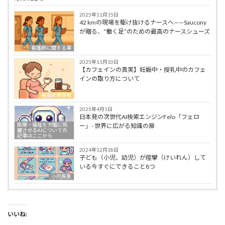
2025年11月15日
42 kmの現場を駆け抜けるナースへ——Saucony
が贈る、“働く足”のための最高のナースシューズ
看護師に関する事
2025年11月10日
【カフェインの真実】妊娠中・授乳中のカフェ
インの取り方について
看護医療情報
2025年4月1日
日本発の次世代AI検索エンジンFelo「フェロ
医療・福祉を大幅に飛
ー」- 世界に広がる知識の扉
躍させるAIについての
記事はここから
2024年12月18日
子ども（小児、幼児）が痙攣（けいれん）して
いる今すぐにできること8つ
小児疾患
いいね: