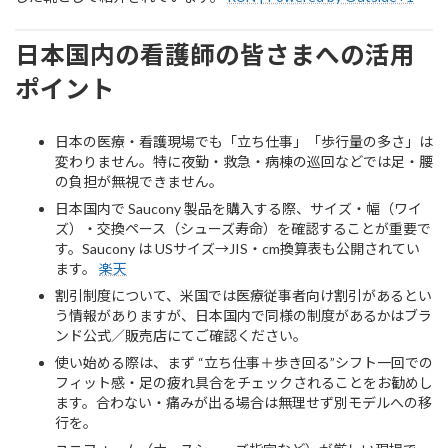
日本国内の看護師の皆さまへの活用
ポイント
日本の医療・看護現場でも「立ち仕事」「歩行量の多さ」は
変わりません。特に夜勤・救急・病棟の巡回などでは足・腰
の負担が無視できません。
日本国内で Saucony 製品を購入する際、サイズ・幅（ワイ
ズ）・交換ペース（シューズ寿命）を確認することが重要で
す。Saucony は USサイズ→JIS・cm換算表も公開されてい
ます。
楽天
割引制度について、米国では医療従事者向け割引があるとい
う情報がありますが、日本国内で同様の制度があるかはブラ
ンド公式／販売店にてご確認ください。
使い始める際は、まず “立ち仕事＋歩き回る”シフト一回での
フィット感・足の疲れ具合をチェックされることをお勧めし
ます。合わない・痛みが出る場合は無理せず別モデルへの移
行を。