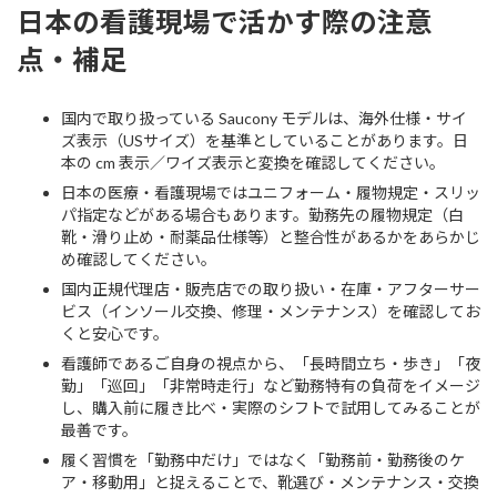
日本の看護現場で活かす際の注意
点・補足
国内で取り扱っている Saucony モデルは、海外仕様・サイ
ズ表示（USサイズ）を基準としていることがあります。日
本の cm 表示／ワイズ表示と変換を確認してください。
日本の医療・看護現場ではユニフォーム・履物規定・スリッ
パ指定などがある場合もあります。勤務先の履物規定（白
靴・滑り止め・耐薬品仕様等）と整合性があるかをあらかじ
め確認してください。
国内正規代理店・販売店での取り扱い・在庫・アフターサー
ビス（インソール交換、修理・メンテナンス）を確認してお
くと安心です。
看護師であるご自身の視点から、「長時間立ち・歩き」「夜
勤」「巡回」「非常時走行」など勤務特有の負荷をイメージ
し、購入前に履き比べ・実際のシフトで試用してみることが
最善です。
履く習慣を「勤務中だけ」ではなく「勤務前・勤務後のケ
ア・移動用」と捉えることで、靴選び・メンテナンス・交換