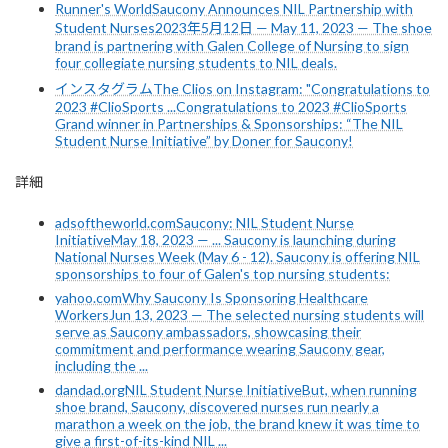
Runner's WorldSaucony Announces NIL Partnership with
Student Nurses2023年5月12日 — May 11, 2023 — The shoe
brand is partnering with Galen College of Nursing to sign
four collegiate nursing students to NIL deals.
インスタグラムThe Clios on Instagram: "Congratulations to
2023 #ClioSports ...Congratulations to 2023 #ClioSports
Grand winner in Partnerships & Sponsorships: “The NIL
Student Nurse Initiative” by Doner for Saucony!
詳細
adsoftheworld.comSaucony: NIL Student Nurse
InitiativeMay 18, 2023 — ... Saucony is launching during
National Nurses Week (May 6 - 12). Saucony is offering NIL
sponsorships to four of Galen's top nursing students:
yahoo.comWhy Saucony Is Sponsoring Healthcare
WorkersJun 13, 2023 — The selected nursing students will
serve as Saucony ambassadors, showcasing their
commitment and performance wearing Saucony gear,
including the ...
dandad.orgNIL Student Nurse InitiativeBut, when running
shoe brand, Saucony, discovered nurses run nearly a
marathon a week on the job, the brand knew it was time to
give a first-of-its-kind NIL ...