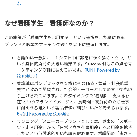
ム
なぜ看護学生／看護師なのか？
この施策が「看護学生を起用する」という選択をした裏にある、
ブランドと職業のマッチング観点を以下に整理します。
看護師は一般に、「1 シフト中に非常に多く歩く・立つ」と
いう身体的負荷の大きい職業です。Saucony 側もこの点をマ
ーケティングの軸に据えています。
RUN | Powered by
Outside+1
看護職はパンデミックを契機にその価値・負荷・社会的重
要性が改めて認識され、社会的ヒーローとしての文脈でも取
り上げられています。このタイミングで“看護師＝支える存
在”というブランドイメージと、長時間・高負荷の立ち仕事
に耐えうる靴という製品価値が結びついたと考えられます。
RUN | Powered by Outside
ランニング／スニーカーブランドとしては、従来の「スポー
ツ／走る用途」から「日常／立ち仕事用途」へと用途を拡張
したいという戦略的狙いも読み取れます。看護師の「歩き・