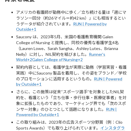
アメリカの看護師が勤務中に歩く／立ち続ける量は「週にマ
ラソン一回分（約26マイル＝約42 km）」にも相当するとい
うデータが紹介されています。
RUN | Powered by
Outside+1
Saucony は、2023年5月、米国の看護教育機関 Galen
College of Nursing と提携し、同校の優秀な看護学生4名
（Lauren Lowe、Sarah Sangha、Ashley Lutes、Brianna
Nelly）に対し、NIL契約を結びました。
Runner's
World+2Galen College of Nursing+2
契約内容としては、看護学生が実際に勤務（学習実習・看護
実践）中にSaucony 製品を着用し、その姿をブランド／学校
のプロモーションに活用するというもの。
RUN | Powered
by Outside+1
さらに、この施策は従来“スポーツ選手”を対象としたNIL契
約を、看護という「立ち仕事・歩行仕事・医療従事者」を対
象に拡張したものであり、マーケティング界でも「次のスポ
ンサー対象」のひとつとして話題になりました。
RUN |
Powered by Outside+1
この取り組みは、2023年の広告スポーツ分野賞（例：Clio
Sports Awards）でも取り上げられています。
インスタグラ