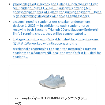
galencollege.eduSaucony and Galen Launch the First-Ever
NIL Student ...May 11, 2023 — Saucony is offering NIL
sponsorships to four of Galen's top nursing students. These
high-performing students will serve as ambassadors.
ajc.com4 nursing students get sneaker endorsement
dealJun 1, 2023 — In addition to each student nurse
receiving both Saucony Triumph 20 and Saucony Endorphin
Shift 3 running shoes, they will be compensated ...
instagram.comthe world's first NIL deal for student nurses
🏆 🎉 # ...We worked with @saucony and the
@galencollegeofnursing to sign 4 top performing nursing
students to a Saucony NIL deal; the world's first NIL deal for
student ...
sauconyレディース TRIUMPH 23ランニングシュ
ーズ