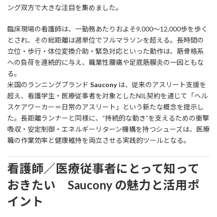
ング双方で大きな注目を集めました。
臨床現場の看護師は、一勤務あたりおよそ9,000～12,000歩を歩く
とされ、その総距離は週単位でフルマラソンを超える。長時間の
立位・歩行・体位変換介助・緊急対応といった動作は、筋骨格系
への負荷を連続的に与え、職業性腰痛や足底筋膜炎の一因ともな
る。
米国のランニングブランド
Saucony
は、従来のアスリート支援を
超え、看護学生・医療従事者を対象としたNIL契約を通じて「ヘル
スケアワーカー＝日常のアスリート」という新たな概念を提示し
た。長距離ランナーと同様に、“持続的な動き”を支えるための衝撃
吸収・安定制御・エネルギーリターン機構を持つシューズは、医療
職の作業効率と健康維持を両立させる実践的ツールとなる。
看護師／医療従事者にとって知って
おきたい Saucony の魅力と活用ポ
イント