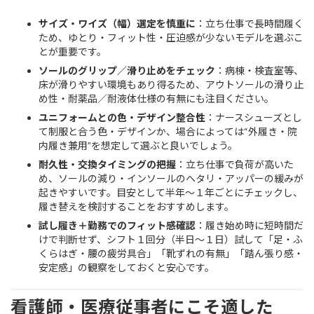
サイズ・ワイズ（幅）選定を慎重に
：立ち仕事で長時間履く
ため、ゆとり・フィット性・圧迫感が少ないモデルを選ぶこ
とが重要です。
ソールのグリップ／滑り止めをチェック
：病棟・検査室等、
床が滑りやすい環境もあり得るため、アウトソールの滑り止
め性・耐薬品／耐液体仕様の有無にも注目ください。
ユニフォームとの色・デザイン整合性
：ナースシューズとし
て制服と合う色・デザインか、場合によっては“外履き・院
内履き兼用”を想定して選ぶと良いでしょう。
耐久性・交換タイミングの把握
：立ち仕事で負荷が高いた
め、ソールの減り・インソールのヘタリ・アッパーの緩みが
起きやすいです。目安として半年〜１年ごとにチェックし、
履き替えを検討することをおすすめします。
試し履き＋勤務でのフィット感確認
：履き始め時に短時間だ
けで判断せず、シフト１回分（半日〜１日）試して「足・ふ
くらはぎ・腰の疲労具合」「靴ずれの有無」「踏ん張り感・
安定感」の観察をしておくと安心です。
看護師・医療従事者にこそ適した