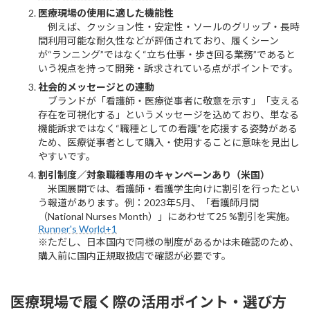
医療現場の使用に適した機能性
例えば、クッション性・安定性・ソールのグリップ・長時
間利用可能な耐久性などが評価されており、履くシーン
が“ランニング”ではなく“立ち仕事・歩き回る業務”であると
いう視点を持って開発・訴求されている点がポイントです。
社会的メッセージとの連動
ブランドが「看護師・医療従事者に敬意を示す」「支える
存在を可視化する」というメッセージを込めており、単なる
機能訴求ではなく“職種としての看護”を応援する姿勢がある
ため、医療従事者として購入・使用することに意味を見出し
やすいです。
割引制度／対象職種専用のキャンペーンあり（米国）
米国展開では、看護師・看護学生向けに割引を行ったとい
う報道があります。例：2023年5月、「看護師月間
（National Nurses Month）」にあわせて25 %割引を実施。
Runner's World+1
※ただし、日本国内で同様の制度があるかは未確認のため、
購入前に国内正規取扱店で確認が必要です。
医療現場で履く際の活用ポイント・選び方