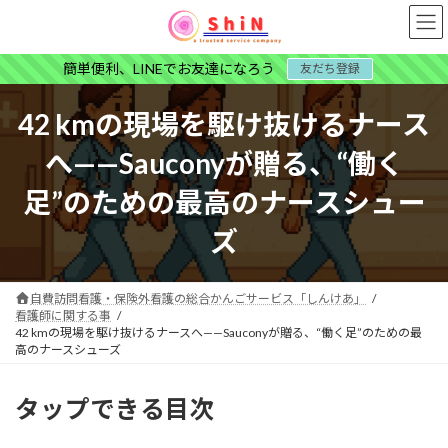
コ
ナ
ン
ビ
テ
ゲ
簡単便利、LINEでお友達になろう
友だち登録
ン
ー
ツ
シ
へ
ョ
42 kmの現場を駆け抜けるナース
ス
ン
キ
に
へ——Sauconyが贈る、“働く
ッ
移
プ
動
足”のための最高のナースシュー
ズ
自費訪問看護・保険外看護の総合かんごサービス「しんけあ」
看護師に関する事
42 kmの現場を駆け抜けるナースへ——Sauconyが贈る、“働く足”のための最
高のナースシューズ
タップできる目次