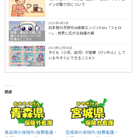
インの取り方について
看護医療情報
2025年4月1日
日本発の次世代AI検索エンジンFelo「フェロ
医療・福祉を大幅に飛
ー」- 世界に広がる知識の扉
躍させるAIについての
記事はここから
2024年12月18日
子ども（小児、幼児）が痙攣（けいれん）して
いる今すぐにできること8つ
小児疾患
関連
青森県の保険外/自費看護・
宮城県の保険外/自費看護・