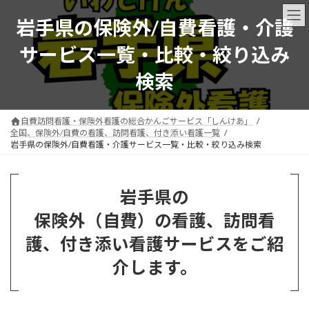
コ
ナ
ン
ビ
岩手県の保険外/自費看護・介護
テ
ゲ
ン
ー
サービス一覧・比較・絞り込み
ツ
シ
へ
ョ
検索
ス
ン
キ
に
ッ
移
自費訪問看護・保険外看護の総合かんごサービス「しんけあ」
プ
動
全国、保険外/自費の看護、訪問看護、付き添い看護一覧
岩手県の保険外/自費看護・介護サービス一覧・比較・絞り込み検索
岩手県の
保険外（自費）の看護、訪問看
護、付き添い看護サービスをご紹
介します。