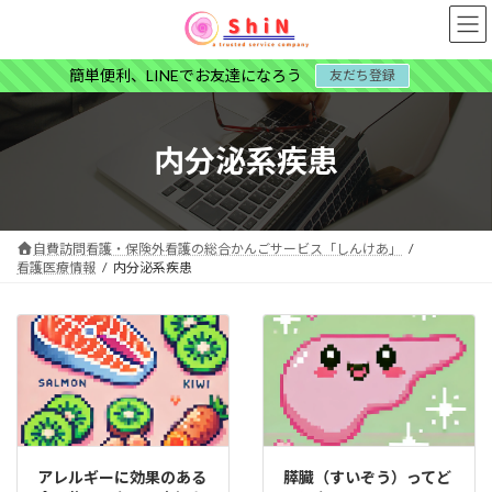
コ
ナ
ン
ビ
テ
ゲ
簡単便利、LINEでお友達になろう
友だち登録
ン
ー
ツ
シ
へ
ョ
ス
ン
内分泌系疾患
キ
に
ッ
移
プ
動
自費訪問看護・保険外看護の総合かんごサービス「しんけあ」
看護医療情報
内分泌系疾患
アレルギーに効果のある
膵臓（すいぞう）ってど