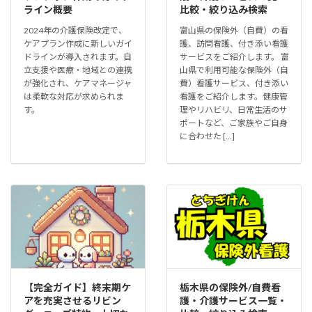
ライン概要
比較・絞り込み検索
2024年の介護保険改定で、
富山県の保険外（自費）の看
ケアプラン作成に新しいガイ
護、訪問看護、付き添い看護
ドラインが導入されます。自
サービスをご紹介します。 富
立支援や医療・地域との連携
山県で利用可能な保険外（自
が強化され、ケアマネージャ
費）看護サービス、付き添い
は柔軟な対応が求められま
看護をご紹介します。健康管
す。
理やリハビリ、日常生活のサ
ポートなど、ご家族やご自身
に合わせた […]
【完全ガイド】終末期ケ
栃木県の保険外/自費看
アを充実させるリビン
護・介護サービス一覧・