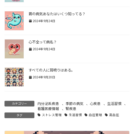
胃の病気あなたはいくつ知ってる？
2024年9月24日
心不全って病名？
2024年9月24日
すべての人に耳鳴りはある。
2024年9月20日
内分泌系疾患
、
季節の病気
、
心疾患
、
生活習慣
、
カテゴリー
看護医療情報
、
腎疾患
ストレス管理
生活習慣
血圧管理
高血圧
タグ