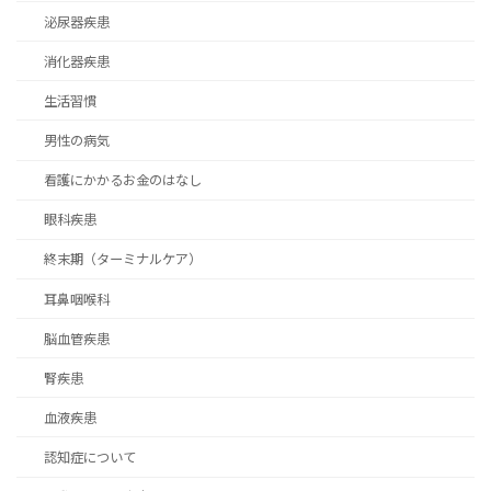
泌尿器疾患
消化器疾患
生活習慣
男性の病気
看護にかかるお金のはなし
眼科疾患
終末期（ターミナルケア）
耳鼻咽喉科
脳血管疾患
腎疾患
血液疾患
認知症について