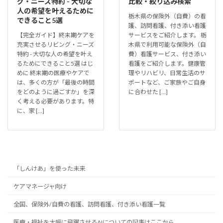
グ・ニーズ特約 - 大切な
比較・絞り込み検索
人の希望を叶えるために
栃木県の保険外（自費）の看
できること5選
護、訪問看護、付き添い看護
【完全ガイド】終末期ケアを
サービスをご紹介します。 栃
充実させるリビング・ニーズ
木県で利用可能な保険外（自
特約 - 大切な人の希望を叶え
費）看護サービス、付き添い
るためにできること5選 はじ
看護をご紹介します。健康管
めに 終末期の医療やケアで
理やリハビリ、日常生活のサ
は、多くの方が「最後の時間
ポートなど、ご家族やご自身
をどのように過ごすか」を深
に合わせた […]
く考える必要があります。特
に、家 […]
「しんけあ」を使った未来
ケアマネージャ向け
全国、保険外/自費の看護、訪問看護、付き添い看護一覧
医療・福祉を大幅に飛躍させるAIについての記事はここから