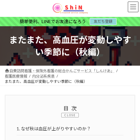
コ
ナ
ン
ビ
テ
ゲ
簡単便利、LINEでお友達になろう
友だち登録
ン
ー
ツ
シ
へ
ョ
またまた、高血圧が変動しやす
ス
ン
キ
に
い季節に（秋編）
ッ
移
プ
動
自費訪問看護・保険外看護の総合かんごサービス「しんけあ」
看護医療情報
内分泌系疾患
またまた、高血圧が変動しやすい季節に（秋編）
目次
CLOSE
1.
なぜ秋は血圧が上がりやすいのか？