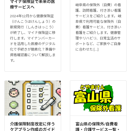
マイナ保険証で未来の医
岐阜県の保険外（自費）の看
療サービスへ
護、訪問看護、付き添い看護
2024年12月から健康保険証
サービスをご紹介します。 岐
（けんこうほけんしょう）の
阜県で利用可能な保険外（自
新規発行（しんきはっこう）
費）看護サービス、付き添い
が終了し、マイナ保険証に移
看護をご紹介します。健康管
行します。マイナンバーカー
理やリハビリ、日常生活のサ
ドを活用した医療のデジタル
ポートなど、ご家族やご自身
化で手続きが簡素化？準備や
に合わせた […]
資格確認書について解説しま
す。
介護保険制度改定に伴う
富山県の保険外/自費看
ケアプラン作成のガイド
護・介護サービス一覧・