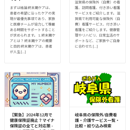
滋賀県の保険外（自費）の看
まずは結論 終末期ケアは、
護、訪問看護、付き添い看護
患者の希望に沿ったケアの実
サービスをご紹介します。 滋
現が最優先事項であり、家族
賀県で利用可能な保険外（自
と医療チームが協力して尊厳
費）看護サービス、付き添い
ある時間をサポートすること
看護をご紹介します。健康管
が求められます。 1. 終末期ケ
理やリハビリ、日常生活のサ
アとは？ 終末期ケアの概要
ポートなど、ご家族やご自身
と目的 終末期ケアは、患者
に合わせた […]
が人生 […]
【緊急】2024年12月で
岐阜県の保険外/自費看
健康保険証廃止？マイナ
護・介護サービス一覧・
保険証の全てと対応策 -
比較・絞り込み検索