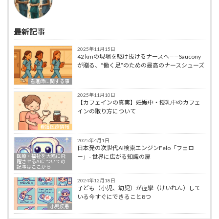
最新記事
2025年11月15日
42 kmの現場を駆け抜けるナースへ——Saucony
が贈る、“働く足”のための最高のナースシューズ
看護師に関する事
2025年11月10日
【カフェインの真実】妊娠中・授乳中のカフェ
インの取り方について
看護医療情報
2025年4月1日
日本発の次世代AI検索エンジンFelo「フェロ
医療・福祉を大幅に飛
ー」- 世界に広がる知識の扉
躍させるAIについての
記事はここから
2024年12月18日
子ども（小児、幼児）が痙攣（けいれん）して
いる今すぐにできること8つ
小児疾患