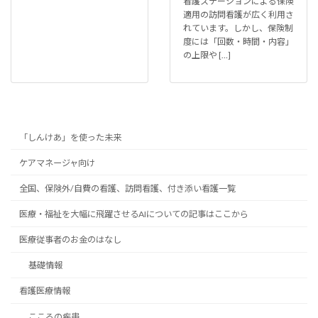
看護ステーションによる保険
適用の訪問看護が広く利用さ
れています。しかし、保険制
度には「回数・時間・内容」
の上限や […]
「しんけあ」を使った未来
ケアマネージャ向け
全国、保険外/自費の看護、訪問看護、付き添い看護一覧
医療・福祉を大幅に飛躍させるAIについての記事はここから
医療従事者のお金のはなし
基礎情報
看護医療情報
こころの疾患