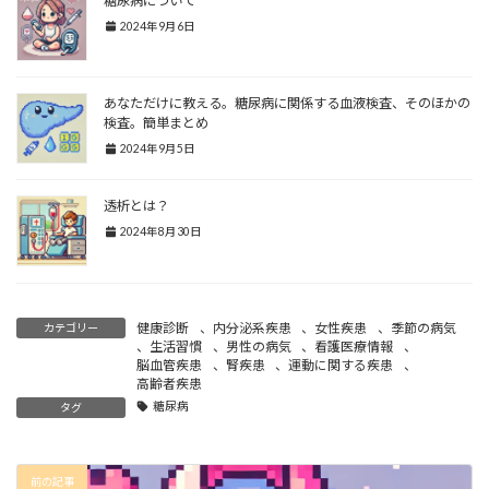
糖尿病について
2024年9月6日
あなただけに教える。糖尿病に関係する血液検査、そのほかの
検査。簡単まとめ
2024年9月5日
透析とは？
2024年8月30日
健康診断
、
内分泌系疾患
、
女性疾患
、
季節の病気
カテゴリー
、
生活習慣
、
男性の病気
、
看護医療情報
、
脳血管疾患
、
腎疾患
、
運動に関する疾患
、
高齢者疾患
糖尿病
タグ
前の記事