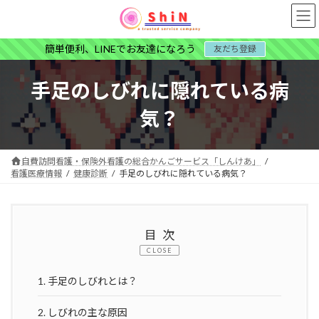
コ
ナ
ン
ビ
テ
ゲ
簡単便利、LINEでお友達になろう
友だち登録
ン
ー
ツ
シ
へ
ョ
手足のしびれに隠れている病
ス
ン
キ
に
気？
ッ
移
プ
動
自費訪問看護・保険外看護の総合かんごサービス「しんけあ」
看護医療情報
健康診断
手足のしびれに隠れている病気？
目次
CLOSE
1.
手足のしびれとは？
2.
しびれの主な原因