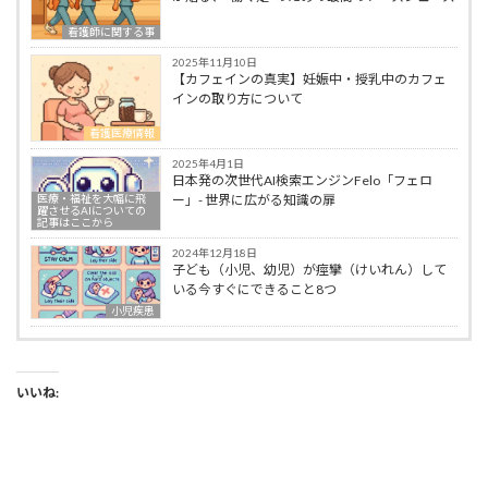
看護師に関する事
2025年11月10日
【カフェインの真実】妊娠中・授乳中のカフェ
インの取り方について
看護医療情報
2025年4月1日
日本発の次世代AI検索エンジンFelo「フェロ
医療・福祉を大幅に飛
ー」- 世界に広がる知識の扉
躍させるAIについての
記事はここから
2024年12月18日
子ども（小児、幼児）が痙攣（けいれん）して
いる今すぐにできること8つ
小児疾患
いいね: