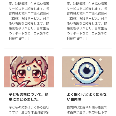
護、訪問看護、付き添い看護
護、訪問看護、付き添い看護
サービスをご紹介します。 都
サービスをご紹介します。 都
道府県名で利用可能な保険外
道府県名で利用可能な保険外
（自費）看護サービス、付き
（自費）看護サービス、付き
添い看護をご紹介します。健
添い看護をご紹介します。健
康管理やリハビリ、日常生活
康管理やリハビリ、日常生活
のサポートなど、ご家族やご
のサポートなど、ご家族やご
自身に合わ […]
自身に合わ […]
子どもの熱について、簡
よく聞くけどよく知らな
単にまとめました。
い白内障
子どもの発熱はよくある症状
白内障は加齢や外傷が原因で
ですが、適切な体温測定や家
水晶体が曇り、視力が低下す