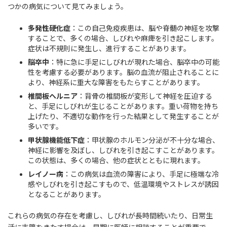
つかの病気について見てみましょう。
多発性硬化症
：この自己免疫疾患は、脳や脊髄の神経を攻撃
することで、多くの場合、しびれや麻痺を引き起こします。
症状は不規則に発生し、進行することがあります。
脳卒中
：特に急に手足にしびれが現れた場合、脳卒中の可能
性を考慮する必要があります。脳の血流が阻止されることに
より、神経系に重大な障害をもたらすことがあります。
椎間板ヘルニア
：背骨の椎間板が変形して神経を圧迫する
と、手足にしびれが生じることがあります。重い荷物を持ち
上げたり、不適切な動作を行った結果として発生することが
多いです。
甲状腺機能低下症
：甲状腺のホルモン分泌が不十分な場合、
神経に影響を及ぼし、しびれを引き起こすことがあります。
この状態は、多くの場合、他の症状とともに現れます。
レイノー病
：この病気は血流の障害により、手足に極端な冷
感やしびれを引き起こすもので、低温環境やストレスが誘因
となることがあります。
これらの病気の存在を考慮し、しびれが長時間続いたり、日常生