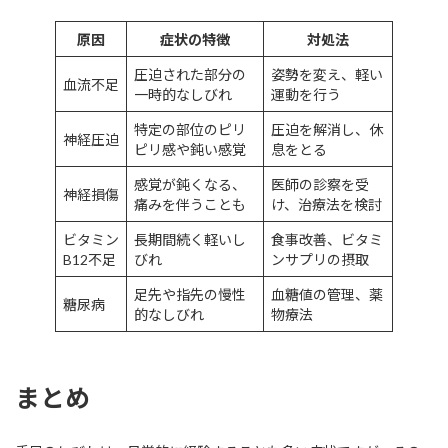
原因
症状の特徴
対処法
圧迫された部分の
姿勢を変え、軽い
血流不足
一時的なしびれ
運動を行う
特定の部位のピリ
圧迫を解消し、休
神経圧迫
ピリ感や鈍い感覚
息をとる
感覚が鈍くなる、
医師の診察を受
神経損傷
痛みを伴うことも
け、治療法を検討
ビタミン
長期間続く軽いし
食事改善、ビタミ
B12不足
びれ
ンサプリの摂取
足先や指先の慢性
血糖値の管理、薬
糖尿病
的なしびれ
物療法
まとめ