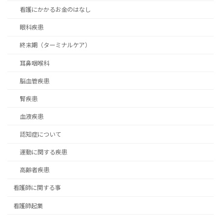
看護にかかるお金のはなし
眼科疾患
終末期（ターミナルケア）
耳鼻咽喉科
脳血管疾患
腎疾患
血液疾患
認知症について
運動に関する疾患
高齢者疾患
看護師に関する事
看護師起業