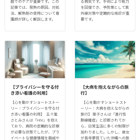
庭でのケアが重要です。この
る病気です。手術により視力
記事では、発熱の原因、対処
を回復でき、予防策として紫
法、解熱剤の使用について看
外線対策や定期的な検診が重
護師が詳しく解説します。
要です。
【プライバシーを守る付
【大病を抱えながらの旅
き添い看護の利用】
行】
【心を動かすショートストー
【心を動かすショートスト
リー：プライバシーを守る付
ーリー：大病を抱えながらの
き添い看護の利用】 五十嵐
旅行】 葉子さんは「進行性
さとみさんは「HIV」を抱え
肺線維症」と診断されてか
ており、病院の定期的な診察
ら、日常生活に多くの制限が
が必要な状態でしたが、プラ
加わりました。しかし、彼女
イベートな健康情報を親戚や
が長年夢見ていた沖縄への旅