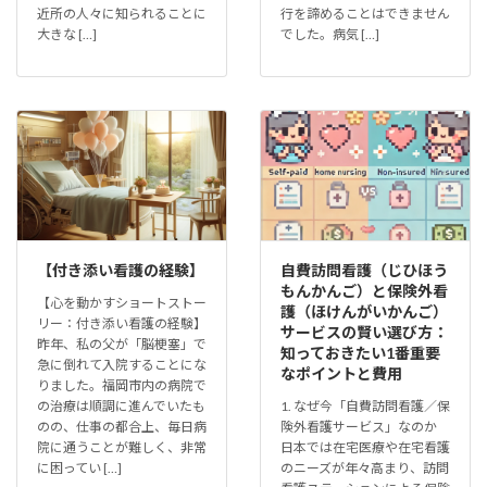
近所の人々に知られることに
行を諦めることはできません
大きな […]
でした。病気 […]
【付き添い看護の経験】
自費訪問看護（じひほう
もんかんご）と保険外看
【心を動かすショートストー
護（ほけんがいかんご）
リー：付き添い看護の経験】
サービスの賢い選び方：
昨年、私の父が「脳梗塞」で
知っておきたい1番重要
急に倒れて入院することにな
なポイントと費用
りました。福岡市内の病院で
の治療は順調に進んでいたも
1. なぜ今「自費訪問看護／保
のの、仕事の都合上、毎日病
険外看護サービス」なのか
院に通うことが難しく、非常
日本では在宅医療や在宅看護
に困ってい […]
のニーズが年々高まり、訪問