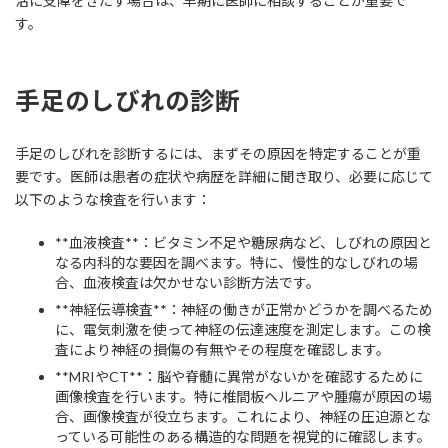
活に支障をきたす場合は、早期に医師に相談することが重要で
す。
手足のしびれの診断
手足のしびれを診断するには、まずその原因を特定することが重
要です。医師は患者の症状や病歴を詳細に聞き取り、必要に応じて
以下のような検査を行います：
**血液検査**：ビタミン不足や糖尿病など、しびれの原因と
なる内科的な要因を調べます。特に、慢性的なしびれの場
合、血液検査は欠かせない診断方法です。
**神経伝導検査**：神経の働きが正常かどうかを調べるため
に、電気刺激を使って神経の伝達速度を測定します。この検
査により神経の損傷の有無やその程度を確認します。
**MRIやCT**：脳や脊髄に異常がないかを確認するために
画像検査を行います。特に椎間板ヘルニアや腫瘍が原因の場
合、画像検査が役立ちます。これにより、神経の圧迫源とな
っている可能性のある構造的な問題を視覚的に確認します。