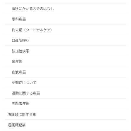
看護にかかるお金のはなし
眼科疾患
終末期（ターミナルケア）
耳鼻咽喉科
脳血管疾患
腎疾患
血液疾患
認知症について
運動に関する疾患
高齢者疾患
看護師に関する事
看護師起業