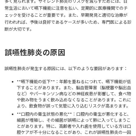
多く見られます。サイレント肺炎のリスクを減らすためには、日
常生活において嚥下機能に注意を払い、定期的に医療機関でのチ
ェックを受けることが重要です。また、早期発見と適切な治療が
行われれば、予後は良好であるケースが多いため、専門医による診
断が大切です。
誤嚥性肺炎の原因
誤嚥性肺炎が発生する原因には、以下のような要因があります：
**嚥下機能の低下**：年齢を重ねるにつれて、嚥下機能が低
下することがあります。また、脳血管障害（脳梗塞や脳出血
など）やパーキンソン病などの神経疾患が影響して、食べ物
や飲み物をうまく飲み込めなくなることがあります。これに
より、飲食物が誤って気管に入り込むリスクが高まります。
**口腔内の衛生状態の悪化**：口腔内の衛生が悪化すると、
細菌が増殖し、その細菌が誤嚥によって肺に入ってしまうこ
とがあります。特に、高齢者や入れ歯を使用している方は口
腔ケアが不十分になることがあり、これが誤嚥性肺炎の一因