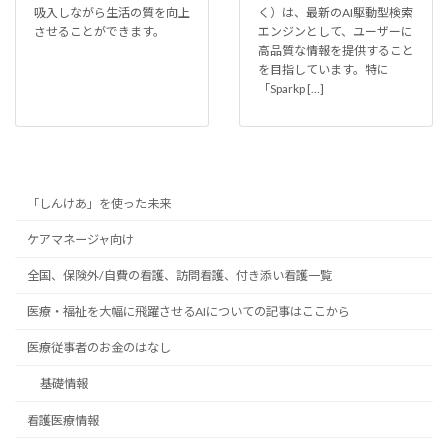
吸入しながら生活の質を向上
く）は、最新のAI駆動型検索
させることができます。
エンジンとして、ユーザーに
高品質な情報を提供すること
を目指しています。特に
「Sparkp […]
「しんけあ」を使った未来
ケアマネージャ向け
全国、保険外/自費の看護、訪問看護、付き添い看護一覧
医療・福祉を大幅に飛躍させるAIについての記事はここから
医療従事者のお金のはなし
基礎情報
看護医療情報