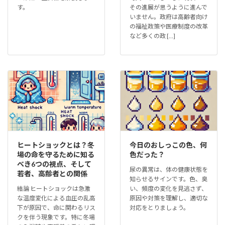
す。
その進展が思うように進んで
いません。政府は高齢者向け
の福祉政策や医療制度の改革
など多くの政 […]
ヒートショックとは？冬
今日のおしっこの色、何
場の命を守るために知る
色だった？
べき6つの視点、そして
尿の異常は、体の健康状態を
若者、高齢者との関係
知らせるサインです。色、臭
結論 ヒートショックは急激
い、頻度の変化を見逃さず、
な温度変化による血圧の乱高
原因や対策を理解し、適切な
下が原因で、命に関わるリス
対応をとりましょう。
クを伴う現象です。特に冬場