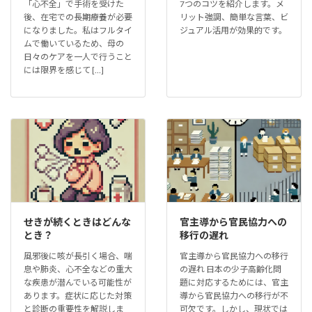
「心不全」で手術を受けた
7つのコツを紹介します。メ
後、在宅での長期療養が必要
リット強調、簡単な言葉、ビ
になりました。私はフルタイ
ジュアル活用が効果的です。
ムで働いているため、母の
日々のケアを一人で行うこと
には限界を感じて […]
せきが続くときはどんな
官主導から官民協力への
とき？
移行の遅れ
風邪後に咳が長引く場合、喘
官主導から官民協力への移行
息や肺炎、心不全などの重大
の遅れ 日本の少子高齢化問
な疾患が潜んでいる可能性が
題に対応するためには、官主
あります。症状に応じた対策
導から官民協力への移行が不
と診断の重要性を解説しま
可欠です。しかし、現状では