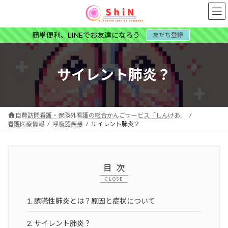
コ
ナ
ン
ビ
テ
ゲ
簡単便利、LINEでお友達になろう
友だち登録
ン
ー
ツ
シ
へ
ョ
ス
ン
サイレント肺炎？
キ
に
ッ
移
プ
動
自費訪問看護・保険外看護の総合かんごサービス「しんけあ」
看護医療情報
呼吸器疾患
サイレント肺炎？
目次
CLOSE
1.
誤嚥性肺炎とは？原因と症状について
2.
サイレント肺炎？