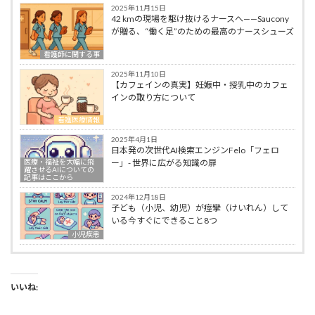
2025年11月15日
42 kmの現場を駆け抜けるナースへ——Saucony
が贈る、“働く足”のための最高のナースシューズ
看護師に関する事
2025年11月10日
【カフェインの真実】妊娠中・授乳中のカフェ
インの取り方について
看護医療情報
2025年4月1日
日本発の次世代AI検索エンジンFelo「フェロ
医療・福祉を大幅に飛
ー」- 世界に広がる知識の扉
躍させるAIについての
記事はここから
2024年12月18日
子ども（小児、幼児）が痙攣（けいれん）して
いる今すぐにできること8つ
小児疾患
いいね: