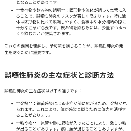
となることがあります。
**食べ物や飲み物の誤嚥**：固形物や液体が誤って気管に入
ることで、誤嚥性肺炎のリスクが著しく高まります。特に液
体は固形物に比べて誤嚥しやすく、食事中や水分補給の際に
十分な注意が必要です。飲み物を飲む際には、少量ずつゆっ
くり飲むことが推奨されます。
これらの要因を理解し、予防策を講じることが、誤嚥性肺炎の発
生を防ぐために重要です。
誤嚥性肺炎の主な症状と診断方法
誤嚥性肺炎の主な症状は以下の通りです：
**発熱**：細菌感染による炎症が肺に広がるため、発熱が見
られます。これにより、体が感染と戦うために体力を消耗す
ることがあります。
**咳や痰**：気管や肺に異物が入ったことにより、激しい咳
が出ることがあります。痰に血が混じることもありますが、