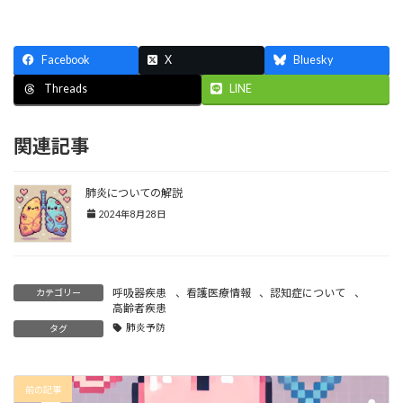
Facebook
X
Bluesky
LINE
Threads
関連記事
肺炎についての解説
2024年8月28日
呼吸器疾患
、
看護医療情報
、
認知症について
、
カテゴリー
高齢者疾患
肺炎予防
タグ
前の記事