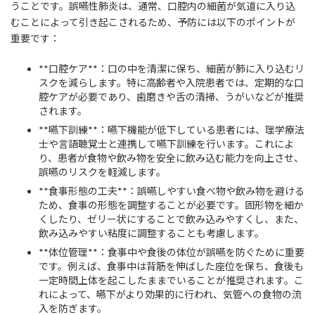
うことです。誤嚥性肺炎は、通常、口腔内の細菌が気道に入り込
むことによって引き起こされるため、予防には以下のポイントが
重要です：
**口腔ケア**：口の中を清潔に保ち、細菌が肺に入り込むリ
スクを減らします。特に高齢者や入院患者では、定期的な口
腔ケアが必要であり、歯磨きや舌の清掃、うがいなどが推奨
されます。
**嚥下訓練**：嚥下機能が低下している患者には、理学療法
士や言語聴覚士と連携して嚥下訓練を行います。これによ
り、患者が食物や飲み物を安全に飲み込む能力を向上させ、
誤嚥のリスクを軽減します。
**食事形態の工夫**：誤嚥しやすい食べ物や飲み物を避ける
ため、食事の形態を調整することが必要です。固形物を細か
くしたり、ゼリー状にすることで飲み込みやすくし、また、
飲み込みやすい粘度に調整することも考慮します。
**体位管理**：食事中や食後の体位が誤嚥を防ぐために重要
です。例えば、食事中は背筋を伸ばした座位を保ち、食後も
一定時間上体を起こしたままでいることが推奨されます。こ
れによって、嚥下がより効果的に行われ、気管への食物の流
入を防ぎます。