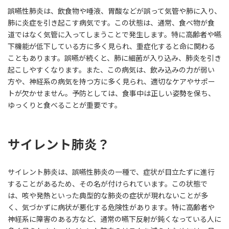
誤嚥性肺炎は、飲食物や唾液、胃酸などが誤って気管や肺に入り、
肺に炎症を引き起こす病気です。この状態は、通常、食べ物が食
道ではなく気管に入ってしまうことで発生します。特に高齢者や嚥
下機能が低下している方に多く見られ、重症化すると命に関わる
こともあります。誤嚥が続くと、肺に細菌が入り込み、肺炎を引き
起こしやすくなります。また、この病気は、飲み込みの力が弱い
方や、神経系の病気を持つ方に多く見られ、適切なケアやサポー
トが欠かせません。予防としては、食事中は正しい姿勢を保ち、
ゆっくりと食べることが重要です。
サイレント肺炎？
サイレント肺炎は、誤嚥性肺炎の一種で、症状が目立たずに進行
することがあるため、その名が付けられています。この状態で
は、咳や発熱といった典型的な肺炎の症状が現れないことが多
く、気づかずに病状が悪化する危険性があります。特に高齢者や
神経系に障害のある方など、通常の嚥下反射が鈍くなっている人に