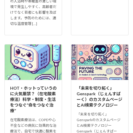
の入浴時や寒暖差の激しい環
境で発生しやすく、高齢者だ
けでなく若者にも影響を及ぼ
します。予防のためには、適
切な温度管理 […]
HOT・ホットっていうの
「未来を切り拓く」
に火気厳禁？（在宅酸素
Genspark（じぇんすぱ
療法）科学・制度・生活
ーく）のカスタムページ
をつなぐ“命をつなぐ治
とAI検索テクノロジー
療”
「未来を切り拓く」
在宅酸素療法は、COPDや心
Gensparkのカスタムページ
不全などの病気に効果的な治
とAI検索テクノロジー
療法で、自宅で快適に酸素を
Genspark（じぇんすぱー