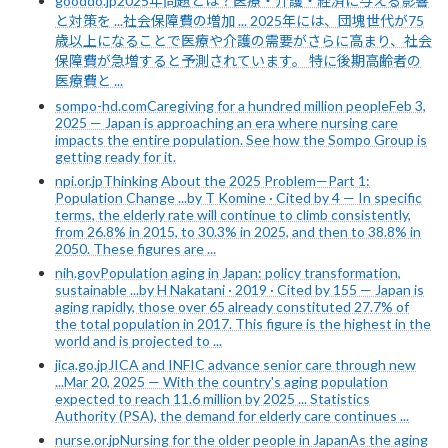
gooddo.jp2025年問題とは？医療・介護・経済に与える影響
と対策を ...社会保障費の増加 ... 2025年には、団塊世代が75
歳以上になることで医療や介護の需要がさらに高まり、社会
保障費が急増すると予測されています。 特に後期高齢者の
医療費と ...
sompo-hd.comCaregiving for a hundred million peopleFeb 3,
2025 — Japan is approaching an era where nursing care
impacts the entire population. See how the Sompo Group is
getting ready for it.
npi.or.jpThinking About the 2025 Problem—Part 1:
Population Change ...by T Komine · Cited by 4 — In specific
terms, the elderly rate will continue to climb consistently,
from 26.8% in 2015, to 30.3% in 2025, and then to 38.8% in
2050. These figures are ...
nih.govPopulation aging in Japan: policy transformation,
sustainable ...by H Nakatani · 2019 · Cited by 155 — Japan is
aging rapidly, those over 65 already constituted 27.7% of
the total population in 2017. This figure is the highest in the
world and is projected to ...
jica.go.jpJICA and INFIC advance senior care through new
...Mar 20, 2025 — With the country's aging population
expected to reach 11.6 million by 2025 ... Statistics
Authority (PSA), the demand for elderly care continues ...
nurse.or.jpNursing for the older people in JapanAs the aging