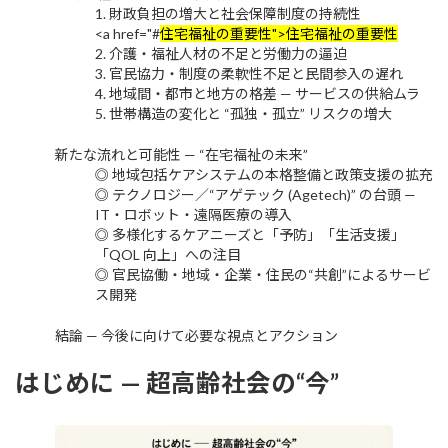
1. 財政負担の増大と社会保障制度の持続性
<a href="#
住宅福祉の重要性">住宅福祉の重要性
2. 介護・福祉人材の不足と労働力の逼迫
3. 官民協力・制度の柔軟性不足と民間参入の遅れ
4. 地域間・都市と地方の格差 — サービスの供給ムラ
5. 世帯構造の変化と “孤独・孤立” リスクの増大
新たな流れと可能性 — “在宅福祉の未来”
◎ 地域包括ケアシステムの本格整備と政策支援の拡充
◎ テクノロジー／“アゲテック (Agetech)” の台頭 —
IT・ロボット・遠隔医療の導入
◎ 多様化するケアニーズと「予防」「生活支援」
「QOL 向上」への注目
◎ 官民協働・地域・企業・住民の“共創”によるサービ
ス開発
結論 — 今後に向けて必要な視点とアクション
はじめに — 超高齢社会の“今”