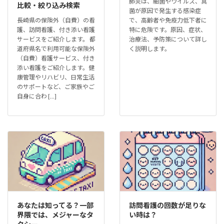
肺炎は、細菌やウイルス、真
比較・絞り込み検索
菌が原因で発生する感染症
長崎県の保険外（自費）の看
で、高齢者や免疫力低下者に
護、訪問看護、付き添い看護
特に危険です。原因、症状、
サービスをご紹介します。 都
治療法、予防策について詳し
道府県名で利用可能な保険外
く説明します。
（自費）看護サービス、付き
添い看護をご紹介します。健
康管理やリハビリ、日常生活
のサポートなど、ご家族やご
自身に合わ […]
あなたは知ってる？一部
訪問看護の回数が足りな
界隈では、メジャーなタ
い時は？