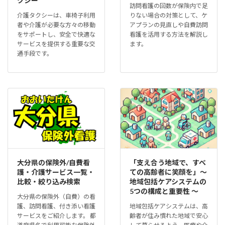
クシー
訪問看護の回数が保険内で足
介護タクシーは、車椅子利用
りない場合の対策として、ケ
者や介護が必要な方々の移動
アプランの見直しや自費訪問
をサポートし、安全で快適な
看護を活用する方法を解説し
サービスを提供する重要な交
ます。
通手段です。
大分県の保険外/自費看
「支え合う地域で、すべ
護・介護サービス一覧・
ての高齢者に笑顔を」～
比較・絞り込み検索
地域包括ケアシステムの
5つの構成と重要性 ～
大分県の保険外（自費）の看
護、訪問看護、付き添い看護
地域包括ケアシステムは、高
サービスをご紹介します。 都
齢者が住み慣れた地域で安心