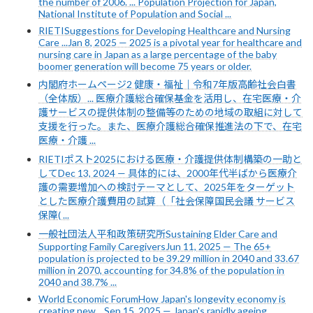
the number of 2006. ... Population Projection for Japan,
National Institute of Population and Social ...
RIETISuggestions for Developing Healthcare and Nursing
Care ...Jan 8, 2025 — 2025 is a pivotal year for healthcare and
nursing care in Japan as a large percentage of the baby
boomer generation will become 75 years or older.
内閣府ホームページ2 健康・福祉｜令和7年版高齢社会白書
（全体版）... 医療介護総合確保基金を活用し、在宅医療・介
護サービスの提供体制の整備等のための地域の取組に対して
支援を行った。また、医療介護総合確保推進法の下で、在宅
医療・介護 ...
RIETIポスト2025における医療・介護提供体制構築の一助と
してDec 13, 2024 — 具体的には、2000年代半ばから医療介
護の需要増加への検討テーマとして、2025年をターゲット
とした医療介護費用の試算（「社会保障国民会議 サービス
保障( ...
一般社団法人平和政策研究所Sustaining Elder Care and
Supporting Family CaregiversJun 11, 2025 — The 65+
population is projected to be 39.29 million in 2040 and 33.67
million in 2070, accounting for 34.8% of the population in
2040 and 38.7% ...
World Economic ForumHow Japan's longevity economy is
creating new ...Sep 15, 2025 — Japan's rapidly ageing