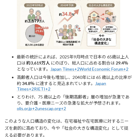
最新の統計によれば、2025年9月時点で日本の 65歳以上人
口は
約3,619万人
にのぼり、総人口に占める割合は
29.4％
となっています。
Japan Times+2World Economic Forum+2
高齢者人口は今後も増加し、2040年には 65 歳以上の比率が
約
34.8％
に達すると見込まれています。
Japan
Times+2RIETI+2
とりわけ、75 歳以上の「後期高齢者」層の増加が急激であ
り、要介護・医療ニーズの急激な拡大が予想されます。
olis.or.jp+2unescap.org+2
このような人口構造の変化は、在宅福祉や在宅医療に対するニー
ズを劇的に高めており、今や「社会の大きな構造変化」として捉
える必要があります。