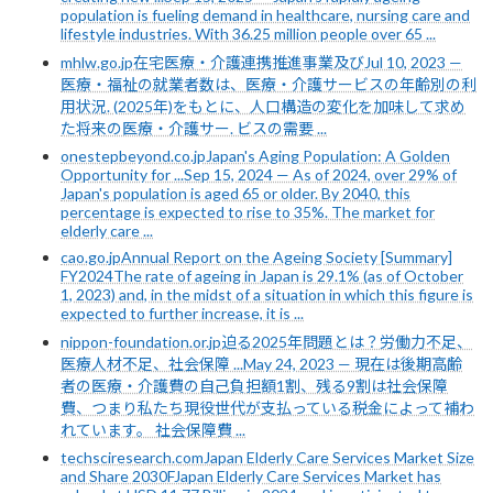
population is fueling demand in healthcare, nursing care and
lifestyle industries. With 36.25 million people over 65 ...
mhlw.go.jp在宅医療・介護連携推進事業及びJul 10, 2023 —
医療・福祉の就業者数は、医療・介護サービスの年齢別の利
用状況. (2025年)をもとに、人口構造の変化を加味して求め
た将来の医療・介護サー. ビスの需要 ...
onestepbeyond.co.jpJapan's Aging Population: A Golden
Opportunity for ...Sep 15, 2024 — As of 2024, over 29% of
Japan's population is aged 65 or older. By 2040, this
percentage is expected to rise to 35%. The market for
elderly care ...
cao.go.jpAnnual Report on the Ageing Society [Summary]
FY2024The rate of ageing in Japan is 29.1% (as of October
1, 2023) and, in the midst of a situation in which this figure is
expected to further increase, it is ...
nippon-foundation.or.jp迫る2025年問題とは？労働力不足、
医療人材不足、社会保障 ...May 24, 2023 — 現在は後期高齢
者の医療・介護費の自己負担額1割、残る9割は社会保障
費、つまり私たち現役世代が支払っている税金によって補わ
れています。 社会保障費 ...
techsciresearch.comJapan Elderly Care Services Market Size
and Share 2030FJapan Elderly Care Services Market has