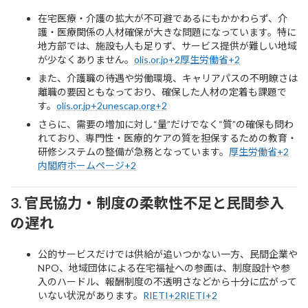
在宅医療・介護の拡大が不可避であるにもかかわらず、介
護・医療関係の人材確保が大きな問題になっています。特に
地方部では、施設も人も足りず、サービス提供が難しい地域
が少なくありません。
olis.or.jp+2厚生労働省+2
また、介護職の待遇や労働環境、キャリアパスの不明瞭さは
離職の要因ともなっており、確保した人材の定着も課題で
す。
olis.or.jp+2unescap.org+2
さらに、需要の増加に対し“量”だけでなく“質”の確保も問わ
れており、専門性・医療的ケアの質を担保するための教育・
研修システムの整備が急務となっています。
厚生労働省+2
内閣府ホームページ+2
3. 官民協力・制度の柔軟性不足と民間参入
の遅れ
公的サービスだけでは供給が追いつかない一方、民間企業や
NPO、地域団体による在宅福祉への参画は、制度設計や参
入のハードル、報酬制度の不透明さなどから十分に広がって
いない状況があります。
RIETI+2RIETI+2