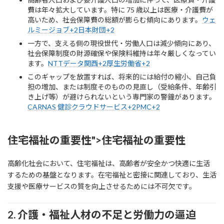
費は年々拡大しています。特に 75 歳以上は医療・介護費が
高いため、社会保障費の総額が膨らむ傾向にあります。
ウェ
ルミージョブ+2日本財団+2
一方で、支える側の現役世代・労働人口は減少傾向にあり、
社会保障制度の財源確保や保険料維持は年々厳しくなってい
ます。
NTTデータ関西+2厚生労働省+2
このギャップを放置すれば、将来的には給付の縮小、自己負
担の増加、または制度そのものの見直し（受給条件、年齢引
き上げ等）が避けられないという専門家の警鐘があります。
CARNAS 健診クラウドサービス+2PMC+2
住宅福祉の重要性">住宅福祉の重要性
高齢化社会において、住宅福祉は、高齢者が安全かつ快適に生活
するための基盤となります。在宅福祉と密接に関連しており、生活
支援や医療サービスの質を向上させるためには不可欠です。
2. 介護・福祉人材の不足と労働力の逼迫