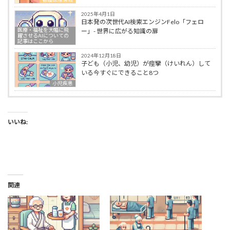
2025年4月1日
日本発の次世代AI検索エンジンFelo「フェロ
医療・福祉を大幅に飛
ー」- 世界に広がる知識の扉
躍させるAIについての
記事はここから
2024年12月18日
子ども（小児、幼児）が痙攣（けいれん）して
いる今すぐにできること8つ
小児疾患
いいね:
関連