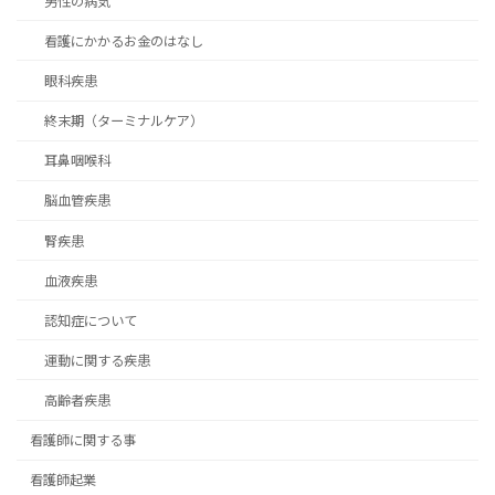
男性の病気
看護にかかるお金のはなし
眼科疾患
終末期（ターミナルケア）
耳鼻咽喉科
脳血管疾患
腎疾患
血液疾患
認知症について
運動に関する疾患
高齢者疾患
看護師に関する事
看護師起業