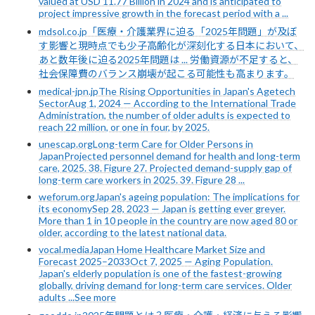
valued at USD 11.77 Billion in 2024 and is anticipated to
project impressive growth in the forecast period with a ...
mdsol.co.jp「医療・介護業界に迫る「2025年問題」が及ぼ
す影響と現時点でも少子高齢化が深刻化する日本において、
あと数年後に迫る2025年問題は ... 労働資源が不足すると、
社会保障費のバランス崩壊が起こる可能性も高まります。
medical-jpn.jpThe Rising Opportunities in Japan's Agetech
SectorAug 1, 2024 — According to the International Trade
Administration, the number of older adults is expected to
reach 22 million, or one in four, by 2025.
unescap.orgLong-term Care for Older Persons in
JapanProjected personnel demand for health and long-term
care, 2025. 38. Figure 27. Projected demand-supply gap of
long-term care workers in 2025. 39. Figure 28 ...
weforum.orgJapan's ageing population: The implications for
its economySep 28, 2023 — Japan is getting ever greyer.
More than 1 in 10 people in the country are now aged 80 or
older, according to the latest national data.
vocal.mediaJapan Home Healthcare Market Size and
Forecast 2025–2033Oct 7, 2025 — Aging Population.
Japan's elderly population is one of the fastest-growing
globally, driving demand for long-term care services. Older
adults ...See more