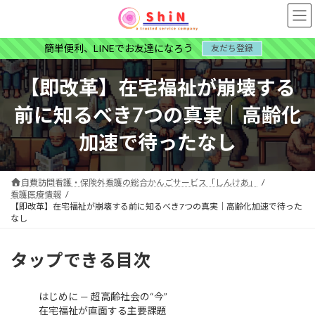
コ
ナ
ン
ビ
テ
ゲ
簡単便利、LINEでお友達になろう
友だち登録
ン
ー
ツ
シ
へ
ョ
【即改革】在宅福祉が崩壊する
ス
ン
キ
に
前に知るべき7つの真実｜高齢化
ッ
移
プ
動
加速で待ったなし
自費訪問看護・保険外看護の総合かんごサービス「しんけあ」
看護医療情報
【即改革】在宅福祉が崩壊する前に知るべき7つの真実｜高齢化加速で待った
なし
タップできる目次
はじめに — 超高齢社会の“今”
在宅福祉が直面する主要課題