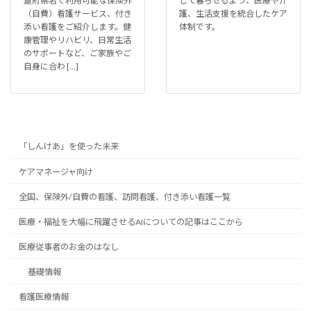
道府県名で利用可能な保険外
して暮らせるよう、医療や介
（自費）看護サービス、付き
護、生活支援を統合したケア
添い看護をご紹介します。健
体制です。
康管理やリハビリ、日常生活
のサポートなど、ご家族やご
自身に合わ […]
「しんけあ」を使った未来
ケアマネージャ向け
全国、保険外/自費の看護、訪問看護、付き添い看護一覧
医療・福祉を大幅に飛躍させるAIについての記事はここから
医療従事者のお金のはなし
基礎情報
看護医療情報