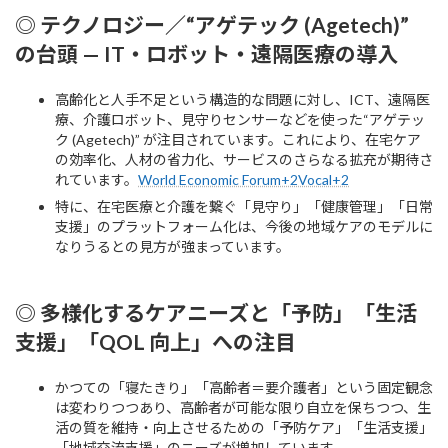
◎ テクノロジー／“アゲテック (Agetech)”
の台頭 — IT・ロボット・遠隔医療の導入
高齢化と人手不足という構造的な問題に対し、ICT、遠隔医
療、介護ロボット、見守りセンサーなどを使った“アゲテッ
ク (Agetech)” が注目されています。これにより、在宅ケア
の効率化、人材の省力化、サービスのさらなる拡充が期待さ
れています。
World Economic Forum+2Vocal+2
特に、在宅医療と介護を繋ぐ「見守り」「健康管理」「日常
支援」のプラットフォーム化は、今後の地域ケアのモデルに
なりうるとの見方が強まっています。
◎ 多様化するケアニーズと「予防」「生活
支援」「QOL 向上」への注目
かつての「寝たきり」「高齢者＝要介護者」という固定観念
は変わりつつあり、高齢者が可能な限り自立を保ちつつ、生
活の質を維持・向上させるための「予防ケア」「生活支援」
「地域交流支援」のニーズが増加しています。