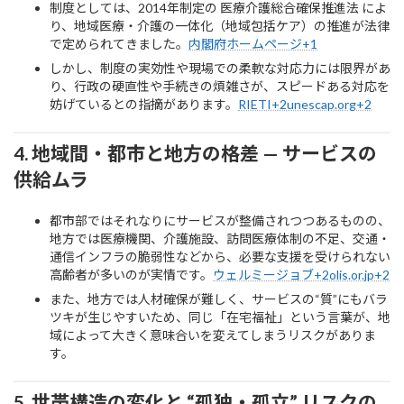
制度としては、2014年制定の 医療介護総合確保推進法 によ
り、地域医療・介護の一体化（地域包括ケア）の推進が法律
で定められてきました。
内閣府ホームページ+1
しかし、制度の実効性や現場での柔軟な対応力には限界があ
り、行政の硬直性や手続きの煩雑さが、スピードある対応を
妨げているとの指摘があります。
RIETI+2unescap.org+2
4. 地域間・都市と地方の格差 — サービスの
供給ムラ
都市部ではそれなりにサービスが整備されつつあるものの、
地方では医療機関、介護施設、訪問医療体制の不足、交通・
通信インフラの脆弱性などから、必要な支援を受けられない
高齢者が多いのが実情です。
ウェルミージョブ+2olis.or.jp+2
また、地方では人材確保が難しく、サービスの“質”にもバラ
ツキが生じやすいため、同じ「在宅福祉」という言葉が、地
域によって大きく意味合いを変えてしまうリスクがありま
す。
5. 世帯構造の変化と “孤独・孤立” リスクの