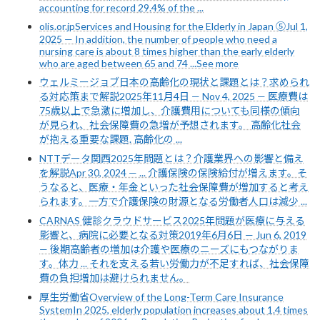
accounting for record 29.4% of the ...
olis.or.jpServices and Housing for the Elderly in Japan ⑤Jul 1,
2025 — In addition, the number of people who need a
nursing care is about 8 times higher than the early elderly
who are aged between 65 and 74 ...See more
ウェルミージョブ日本の高齢化の現状と課題とは？求められ
る対応策まで解説2025年11月4日 — Nov 4, 2025 — 医療費は
75歳以上で急激に増加し、介護費用についても同様の傾向
が見られ、社会保障費の急増が予想されます。 高齢化社会
が抱える重要な課題. 高齢化の ...
NTTデータ関西2025年問題とは？介護業界への影響と備え
を解説Apr 30, 2024 — ... 介護保険の保険給付が増えます。そ
うなると、医療・年金といった社会保障費が増加すると考え
られます。一方で介護保険の財源となる労働者人口は減少 ...
CARNAS 健診クラウドサービス2025年問題が医療に与える
影響と、病院に必要となる対策2019年6月6日 — Jun 6, 2019
— 後期高齢者の増加は介護や医療のニーズにもつながりま
す。体力 ... それを支える若い労働力が不足すれば、社会保障
費の負担増加は避けられません。
厚生労働省Overview of the Long-Term Care Insurance
SystemIn 2025, elderly population increases about 1.4 times