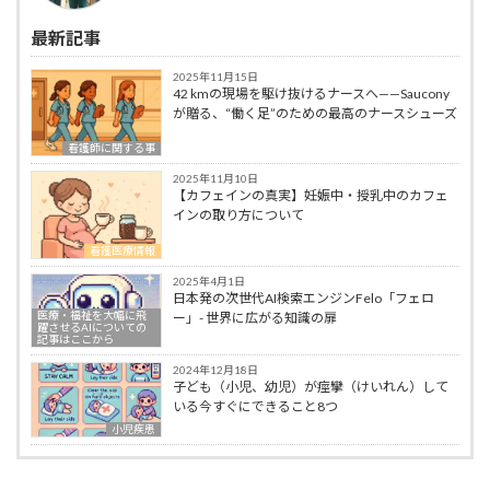
最新記事
2025年11月15日
42 kmの現場を駆け抜けるナースへ——Saucony
が贈る、“働く足”のための最高のナースシューズ
看護師に関する事
2025年11月10日
【カフェインの真実】妊娠中・授乳中のカフェ
インの取り方について
看護医療情報
2025年4月1日
日本発の次世代AI検索エンジンFelo「フェロ
医療・福祉を大幅に飛
ー」- 世界に広がる知識の扉
躍させるAIについての
記事はここから
2024年12月18日
子ども（小児、幼児）が痙攣（けいれん）して
いる今すぐにできること8つ
小児疾患