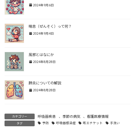
2024年9月6日
喘息（ぜんそく）って何？
2024年9月4日
風邪とはなにか
2024年8月28日
肺炎についての解説
2024年8月28日
呼吸器疾患
、
季節の病気
、
看護医療情報
カテゴリー
予防
呼吸器感染症
咳エチケット
手洗い
タグ