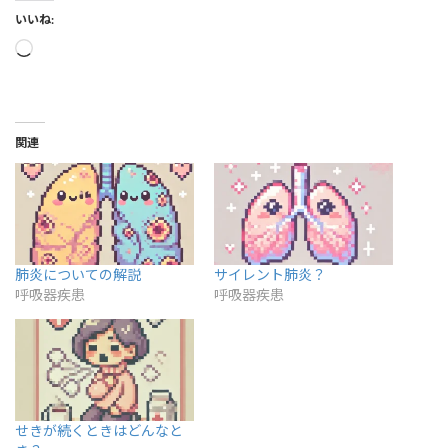
いいね:
読
み
込
み
中…
関連
肺炎についての解説
サイレント肺炎？
呼吸器疾患
呼吸器疾患
せきが続くときはどんなと