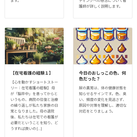
ます。
ディングへの懸念について看
護師が詳しく説明します。
【在宅看護の経験１】
今日のおしっこの色、何
色だった？
【心を動かすショートストー
リー：在宅看護の経験】 母
尿の異常は、体の健康状態を
が「脳卒中」を患ってからと
知らせるサインです。色、臭
いうもの、病院の往復と治療
い、頻度の変化を見逃さず、
の繰り返しが私たち家族の日
原因や対策を理解し、適切な
常となりました。母の退院
対応をとりましょう。
後、私たちは在宅での看護が
必要だということを知り、ど
うすれば良いの […]