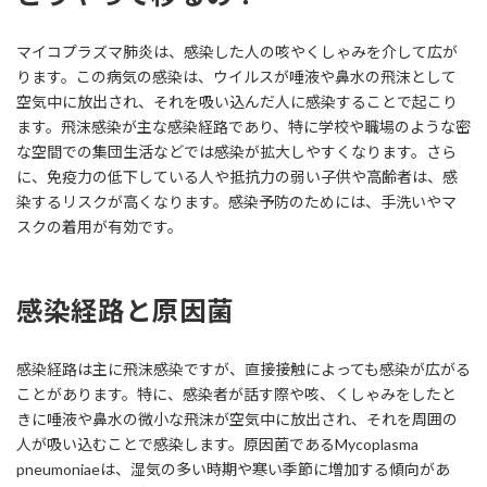
マイコプラズマ肺炎は、感染した人の咳やくしゃみを介して広が
ります。この病気の感染は、ウイルスが唾液や鼻水の飛沫として
空気中に放出され、それを吸い込んだ人に感染することで起こり
ます。飛沫感染が主な感染経路であり、特に学校や職場のような密
な空間での集団生活などでは感染が拡大しやすくなります。さら
に、免疫力の低下している人や抵抗力の弱い子供や高齢者は、感
染するリスクが高くなります。感染予防のためには、手洗いやマ
スクの着用が有効です。
感染経路と原因菌
感染経路は主に飛沫感染ですが、直接接触によっても感染が広がる
ことがあります。特に、感染者が話す際や咳、くしゃみをしたと
きに唾液や鼻水の微小な飛沫が空気中に放出され、それを周囲の
人が吸い込むことで感染します。原因菌であるMycoplasma
pneumoniaeは、湿気の多い時期や寒い季節に増加する傾向があ