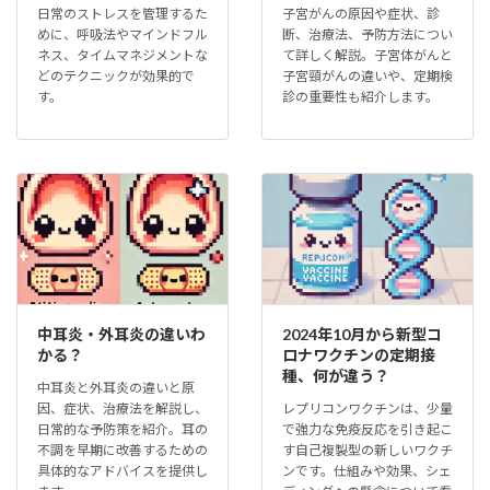
日常のストレスを管理するた
子宮がんの原因や症状、診
めに、呼吸法やマインドフル
断、治療法、予防方法につい
ネス、タイムマネジメントな
て詳しく解説。子宮体がんと
どのテクニックが効果的で
子宮頸がんの違いや、定期検
す。
診の重要性も紹介します。
中耳炎・外耳炎の違いわ
2024年10月から新型コ
かる？
ロナワクチンの定期接
種、何が違う？
中耳炎と外耳炎の違いと原
因、症状、治療法を解説し、
レプリコンワクチンは、少量
日常的な予防策を紹介。耳の
で強力な免疫反応を引き起こ
不調を早期に改善するための
す自己複製型の新しいワクチ
具体的なアドバイスを提供し
ンです。仕組みや効果、シェ