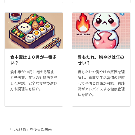
食中毒は１０月が一番多
胃もたれ、胸やけは年の
い？
せい？
食中毒が10月に増える理由
胃もたれや胸やけの原因を理
と予防策、症状の対処法を詳
解し、食事や生活習慣の見直
しく解説。安全な食材の選び
しで予防と対策が可能。看護
方や調理法も紹介。
師がアドバイスする健康管理
法を紹介。
「しんけあ」を使った未来