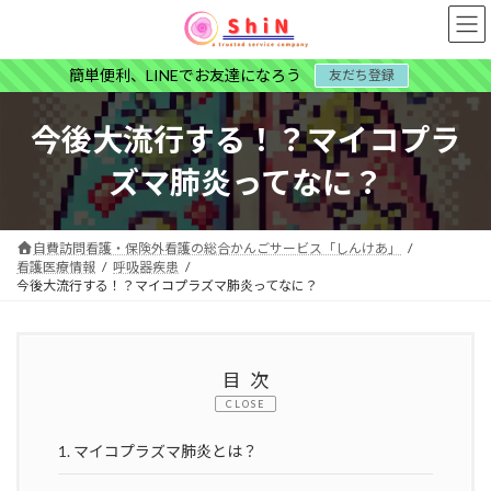
コ
ナ
ン
ビ
テ
ゲ
簡単便利、LINEでお友達になろう
友だち登録
ン
ー
ツ
シ
へ
ョ
今後大流行する！？マイコプラ
ス
ン
キ
に
ズマ肺炎ってなに？
ッ
移
プ
動
自費訪問看護・保険外看護の総合かんごサービス「しんけあ」
看護医療情報
呼吸器疾患
今後大流行する！？マイコプラズマ肺炎ってなに？
目次
CLOSE
1.
マイコプラズマ肺炎とは？