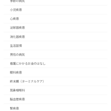
季節の病気
小児疾患
心疾患
泌尿器疾患
消化器疾患
生活習慣
男性の病気
看護にかかるお金のはなし
眼科疾患
終末期（ターミナルケア）
耳鼻咽喉科
脳血管疾患
腎疾患