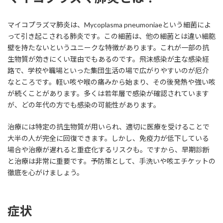
マイコプラズマ肺炎は、Mycoplasma pneumoniaeという細菌によ
って引き起こされる肺炎です。この細菌は、他の細菌とは違い細胞
壁を持たないというユニークな特徴があります。これが一部の抗
生物質が効きにくい理由でもあるのです。飛沫感染が主な感染経
路で、学校や職場といった集団生活の場で広がりやすいのが厄介
なところです。軽い咳や喉の痛みから始まり、その後発熱や強い咳
が続くことがあります。多くは若年層で感染が確認されています
が、どの年代の方でも感染の可能性があります。
治療には特定の抗生物質が用いられ、適切に医療を受けることで
大半の人が完全に回復できます。しかし、免疫力が低下している
場合や治療が遅れると重症化するリスクも。ですから、早期診断
と治療は非常に重要です。予防策として、手洗いや咳エチケットの
徹底を心がけましょう。
症状