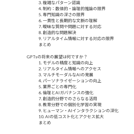
3. 複雑なパターン認識
4. 制約：数値的・論理的推論の限界
5. 専門知識の深さの限界
6. 一貫性と長期的な文脈の理解
7. 曖昧な質問や問題に対する対応
8. 創造的な問題解決
9. リアルタイム情報に対する対応の限界
まとめ
GPTsの将来の展望は何ですか？
1. モデルの精度と知識の向上
2. リアルタイム情報へのアクセス
3. マルチモーダルなAIの発展
4. パーソナライゼーションの向上
5. 業界ごとの専門化
6. 倫理とAIガバナンスの強化
7. 創造的分野でのさらなる活用
8. 教育分野での個別化学習の実現
9. ヒューマン・AIインタラクションの深化
10. AIの低コスト化とアクセス拡大
まとめ