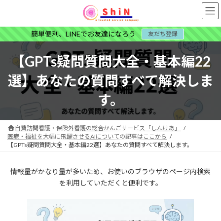
コ
ナ
ン
ビ
テ
ゲ
簡単便利、LINEでお友達になろう
友だち登録
ン
ー
ツ
シ
へ
ョ
【GPTs疑問質問大全・基本編22
ス
ン
キ
に
選】あなたの質問すべて解決しま
ッ
移
プ
動
す。
自費訪問看護・保険外看護の総合かんごサービス「しんけあ」
医療・福祉を大幅に飛躍させるAIについての記事はここから
【GPTs疑問質問大全・基本編22選】あなたの質問すべて解決します。
情報量がかなり量が多いため、お使いのブラウザのページ内検索
を利用していただくと便利です。