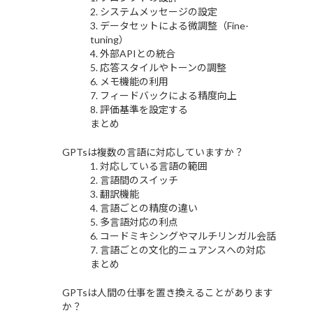
2. システムメッセージの設定
3. データセットによる微調整（Fine-
tuning）
4. 外部APIとの統合
5. 応答スタイルやトーンの調整
6. メモ機能の利用
7. フィードバックによる精度向上
8. 評価基準を設定する
まとめ
GPTsは複数の言語に対応していますか？
1. 対応している言語の範囲
2. 言語間のスイッチ
3. 翻訳機能
4. 言語ごとの精度の違い
5. 多言語対応の利点
6. コードミキシングやマルチリンガル会話
7. 言語ごとの文化的ニュアンスへの対応
まとめ
GPTsは人間の仕事を置き換えることがあります
か？