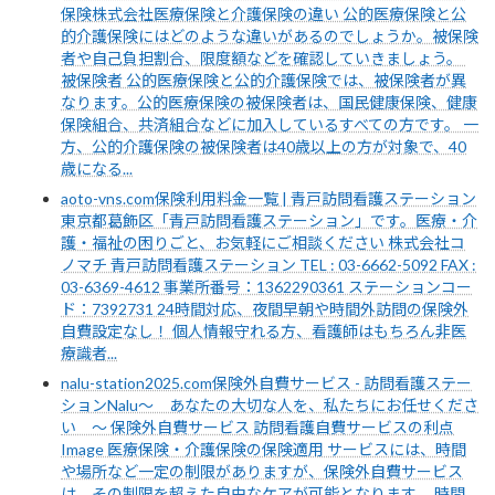
保険株式会社​医療保険と介護保険の違い ​公的医療保険と公
的介護保険にはどのような違いがあるのでしょうか。被保険
者や自己負担割合、限度額などを確認していきましょう。 ​
被保険者 ​公的医療保険と公的介護保険では、被保険者が異
なります。公的医療保険の被保険者は、国民健康保険、健康
保険組合、共済組合などに加入しているすべての方です。 一
方、公的介護保険の被保険者は40歳以上の方が対象で、40
歳になる...
aoto-vns.com保険利用料金一覧 | 青戸訪問看護ステーション
東京都葛飾区「青戸訪問看護ステーション」です。医療・介
護・福祉の困りごと、お気軽にご相談ください 株式会社コ
ノマチ 青戸訪問看護ステーション TEL : 03-6662-5092 FAX :
03-6369-4612 事業所番号：1362290361 ステーションコー
ド：7392731 24時間対応、夜間早朝や時間外訪問の保険外
自費設定なし！ 個人情報守れる方、看護師はもちろん非医
療識者...
nalu-station2025.com保険外自費サービス - 訪問看護ステー
ションNalu～ あなたの大切な人を、私たちにお任せくださ
い ～ 保険外自費サービス 訪問看護自費サービスの利点
Image 医療保険・介護保険の保険適用 サービスには、時間
や場所など一定の制限がありますが、保険外自費サービス
は、その制限を超えた自由なケアが可能となります。 時間