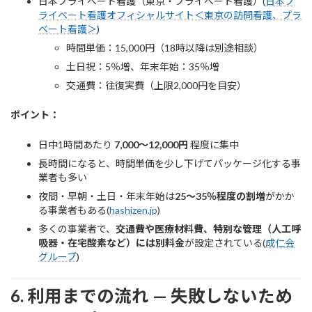
日本プライベート看護（東京・プライベート看護）(
日本プ
ライベート看護オフィシャルサイト＜東京の訪問看護、プラ
ベート看護＞
)
時間単価：15,000円（18時以降は別途相談）
土日祝：5％増、年末年始：35％増
交通費：往復実費（上限2,000円を目安）
ポイント：
日中1時間あたり
7,000〜12,000円
程度に集中
長時間になると、時間単価を少し下げてパッケージ化する事
業者も多い
夜間・早朝・土日・年末年始は
25〜35％程度の割増
がかか
る事業者もある(
hashizen.jp
)
多くの事業者で、
交通費や医療材料費、特別な管理（人工呼
吸器・在宅酸素など）には別料金
が設定されている(
成仁会
グループ
)
6. 利用までの流れ — 失敗しないため