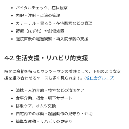
バイタルチェック、症状観察
内服・注射・点滴の管理
カテーテル・胃ろう・在宅酸素などの管理
褥瘡（床ずれ）や創傷処置
退院直後の経過観察・再入院予防の支援
4-2. 生活支援・リハビリ的支援
時間に余裕を持ったマンツーマンの看護として、下記のような支
援を組み合わせるケースも多く見られます。(
成仁会グループ
)
清拭・入浴介助・整容などの清潔ケア
食事介助、摂食・嚥下サポート
排泄ケア、オムツ交換
自宅内での移動・起居動作の見守り・介助
簡単な運動・リハビリの見守り