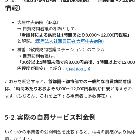
情報）
大垣中央病院（岐阜）
→ 自費訪問看護の相場として、
「看護師による訪問は1時間あたり8,000〜12,000円程度」
と解説。(
医療法人社団豊正会 大垣中央病院
)
橋善（敬愛訪問看護ステーション）のコラム
→ 自費訪問看護は、
「30分以上1時間未満で約8,000円前後、1時間以上で12,000
円程度が目安」
と紹介。(
hashizen.jp
)
これらを総合すると、
首都圏〜都市部での一般的な自費訪問看護
は、1時間あたりおおよそ8,000〜12,000円程度が目安
と考えられ
ます（もちろん、これを上下する事業者も多数存在）。
5-2. 実際の自費サービス料金例
いくつかの事業者の公開料金を比較すると、相場の肌感がより具体
的になります。