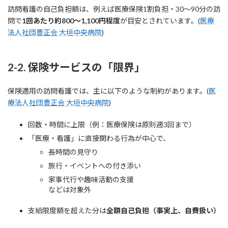
訪問看護の自己負担額は、例えば医療保険1割負担・30〜90分の訪
問で
1回あたり約800〜1,100円程度
が目安とされています。(
医療
法人社団豊正会 大垣中央病院
)
2-2. 保険サービスの「限界」
保険適用の訪問看護では、主に以下のような制約があります。(
医
療法人社団豊正会 大垣中央病院
)
回数・時間に上限（例：医療保険は原則週3回まで）
「医療・看護」に直接関わる行為が中心で、
長時間の見守り
旅行・イベントへの付き添い
家事代行や趣味活動の支援
などは対象外
支給限度額を超えた分は
全額自己負担（事実上、自費扱い）