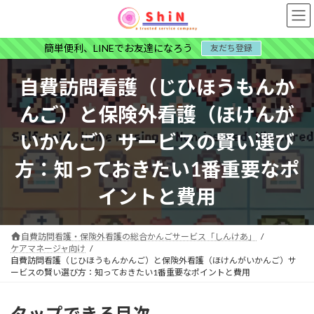
コ
ナ
ン
ビ
テ
ゲ
簡単便利、LINEでお友達になろう
友だち登録
ン
ー
ツ
シ
へ
ョ
自費訪問看護（じひほうもんか
ス
ン
キ
に
んご）と保険外看護（ほけんが
ッ
移
プ
動
いかんご）サービスの賢い選び
方：知っておきたい1番重要なポ
イントと費用
自費訪問看護・保険外看護の総合かんごサービス「しんけあ」
ケアマネージャ向け
自費訪問看護（じひほうもんかんご）と保険外看護（ほけんがいかんご）サ
ービスの賢い選び方：知っておきたい1番重要なポイントと費用
タップできる目次