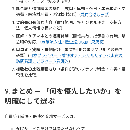
いなど、どこまで対応するか）
料金表と追加料金の条件
（夜間・早朝・休日・年末年始・交
通費・医療材料費・2名体制など）(
成仁会グループ
)
契約書の有無と内容
（責任範囲、キャンセル規定、支払方
法、個人情報の扱いなど）
医師・ケアマネとの連携体制
（情報共有、指示書の有無、緊
急時の対応）(
医療法人社団豊正会 大垣中央病院
)
口コミ・実績・事例紹介
（事業所HPの事例や利用者の声を
確認）(
日本プライベート看護オフィシャルサイト＜東京の
訪問看護、プラベート看護＞
)
複数社の比較見積もり
（条件が近いプランで料金・内容・柔
軟性を比較）
9. まとめ — 「何を優先したいか」を
明確にして選ぶ
自費訪問看護・保険外看護サービスは、
保険サービスだけでは満たせないケア