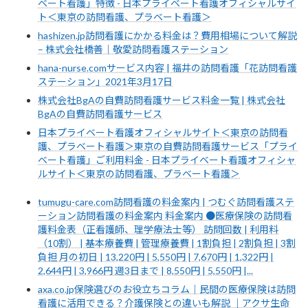
ベート看護」特徴 - 日本プライベート看護オフィシャルサイ
ト＜東京の訪問看護、プラベート看護＞
hashizen.jp訪問看護にかかる料金は？費用相場について解説
– 株式会社橋善｜敬愛訪問看護ステーション
hana-nurse.comサービス内容 | 福井の訪問看護「花訪問看護
ステーション」2021年3月17日
株式会社BgAの自費訪問看護サービス料金一覧 | 株式会社
BgAの自費訪問看護サービス
日本プライベート看護オフィシャルサイト＜東京の訪問看
護、プラベート看護＞東京の自費訪問看護サービス「プライ
ベート看護」ご利用料金 - 日本プライベート看護オフィシャ
ルサイト＜東京の訪問看護、プラベート看護＞
tumugu-care.com訪問看護の料金案内 | つむぐ訪問看護ステ
ーション訪問看護の料金案内 料金案内 ●医療保険の訪問看
護料金表（正看護師、理学療法士等） 訪問回数 | 利用料
（10割） | 基本療養費 | 管理療養費 | 1割負担 | 2割負担 | 3割
負担 月の初日 | 13,220円 | 5,550円 | 7,670円 | 1,322円 |
2,644円 | 3,966円 週3日まで | 8,550円 | 5,550円 |...
axa.co.jp保険選びのお役立ちコラム｜民間の医療保険は訪問
看護に活用できる？介護保険との違いも解説 ｜アクサ生命