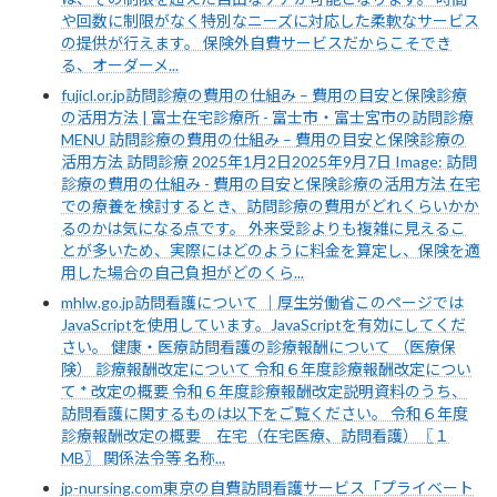
や回数に制限がなく特別なニーズに対応した柔軟なサービス
の提供が行えます。 保険外自費サービスだからこそでき
る、オーダーメ...
fujicl.or.jp訪問診療の費用の仕組み – 費用の目安と保険診療
の活用方法 | 富士在宅診療所 - 富士市・富士宮市の訪問診療
MENU 訪問診療の費用の仕組み – 費用の目安と保険診療の
活用方法 訪問診療 2025年1月2日2025年9月7日 Image: 訪問
診療の費用の仕組み - 費用の目安と保険診療の活用方法 在宅
での療養を検討するとき、訪問診療の費用がどれくらいかか
るのかは気になる点です。 外来受診よりも複雑に見えるこ
とが多いため、実際にはどのように料金を算定し、保険を適
用した場合の自己負担がどのくら...
mhlw.go.jp訪問看護について ｜厚生労働省このページでは
JavaScriptを使用しています。JavaScriptを有効にしてくだ
さい。 健康・医療訪問看護の診療報酬について （医療保
険） 診療報酬改定について 令和６年度診療報酬改定につい
て * 改定の概要 令和６年度診療報酬改定説明資料のうち、
訪問看護に関するものは以下をご覧ください。 令和６年度
診療報酬改定の概要 在宅（在宅医療、訪問看護）〖１
MB〗 関係法令等 名称...
jp-nursing.com東京の自費訪問看護サービス「プライベート