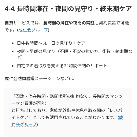
4-4. 長時間滞在・夜間の見守り・終末期ケア
自費サービスでは、
長時間の滞在や夜間の常駐
も契約次第で可能
です。(
成仁会グループ
)
日中数時間〜丸一日の見守り・ケア
夜間〜早朝の見守り（不眠・不安の強い方、術後・終末期な
ど）
自宅での看取りを支える24時間体制のサポート
成仁会訪問看護ステーションなどは、
「回数・滞在時間・訪問場所の制約なく、長時間のマンツ
ーマン看護が可能」
と打ち出しており、家族が外出や休息を取る間の「レスパ
イトケア」としても活用されていることがわかります。(
成
仁会グループ
)