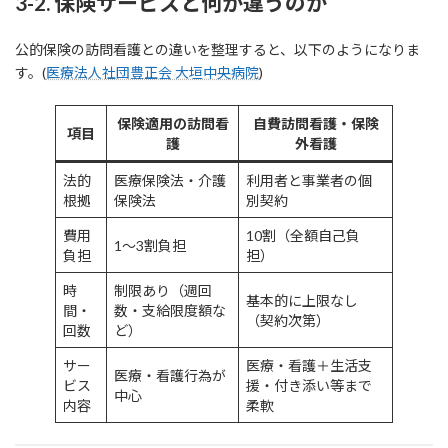
3-2. 保険サービスと何が違うのか
公的保険の訪問看護との違いを整理すると、以下のようになりま
す。(
医療法人社団豊正会 大垣中央病院
)
保険適用の訪問看
自費訪問看護・保険
項目
護
外看護
法的
医療保険法・介護
利用者と事業者の個
根拠
保険法
別契約
費用
10割（全額自己負
1〜3割負担
負担
担）
時
制限あり（週回
基本的に上限なし
間・
数・支給限度額な
（契約次第）
回数
ど）
サー
医療・看護＋生活支
医療・看護行為が
ビス
援・付き添い等まで
中心
内容
柔軟